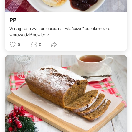
PP
W najprostszym przepisie na "właściwe" serniki można
wprowadzić pewien z ...
0
0