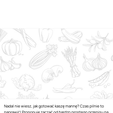
Nadal nie wiesz, jak gotować kaszę mannę? Czas pilnie to
naprawić! Proponuję zacząć od bardzo prostego przepisu na