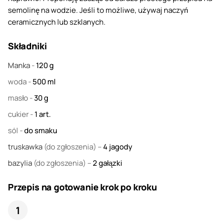
semolinę na wodzie. Jeśli to możliwe, używaj naczyń
ceramicznych lub szklanych.
Składniki
Manka
-
120
g
woda
-
500
ml
masło
-
30
g
cukier
-
1
art.
sól
-
do smaku
truskawka
(do zgłoszenia) –
4
jagody
bazylia
(do zgłoszenia) –
2
gałązki
Przepis na gotowanie krok po kroku