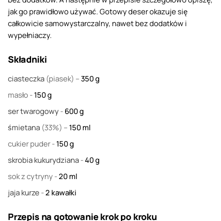
jak go prawidłowo używać. Gotowy deser okazuje się
całkowicie samowystarczalny, nawet bez dodatków i
wypełniaczy.
Składniki
ciasteczka
(piasek) –
350
g
masło
-
150
g
ser twarogowy
-
600
g
śmietana
(33%) –
150
ml
cukier puder
-
150
g
skrobia kukurydziana
-
40
g
sok z cytryny
-
20
ml
jaja kurze
-
2
kawałki
Przepis na gotowanie krok po kroku