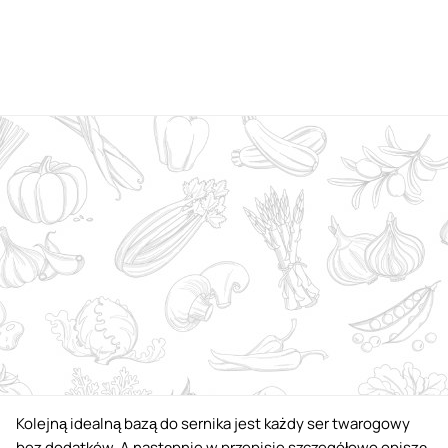
Kolejną idealną bazą do sernika jest każdy ser twarogowy
bez dodatków. A następnie w przepisie szczegółowo opiszę,