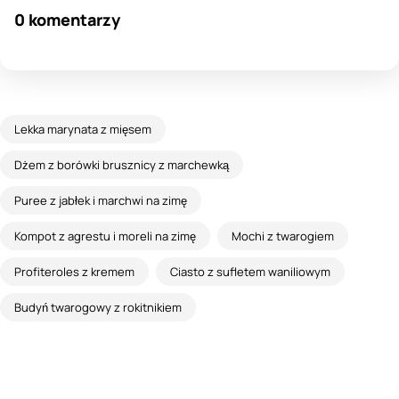
0 komentarzy
Lekka marynata z mięsem
Dżem z borówki brusznicy z marchewką
Puree z jabłek i marchwi na zimę
Kompot z agrestu i moreli na zimę
Mochi z twarogiem
Profiteroles z kremem
Ciasto z sufletem waniliowym
Budyń twarogowy z rokitnikiem