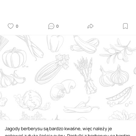
0
0
Jagody berberysu są bardzo kwaśne, więc należy je
gotować z dużą ilością cukru. Pastylki z berberysu są bardzo