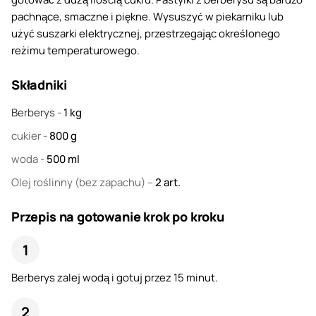
pachnące, smaczne i piękne. Wysuszyć w piekarniku lub
użyć suszarki elektrycznej, przestrzegając określonego
reżimu temperaturowego.
Składniki
Berberys
-
1
kg
cukier
-
800
g
woda
-
500
ml
Olej roślinny
(bez zapachu) –
2
art.
Przepis na gotowanie krok po kroku
Berberys zalej wodą i gotuj przez 15 minut.