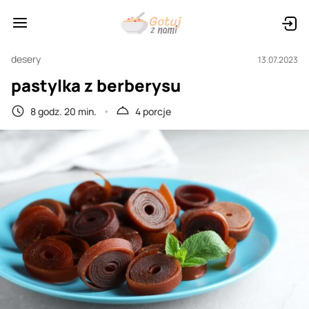
desery
13.07.2023
pastylka z berberysu
8 godz. 20 min.
4 porcje