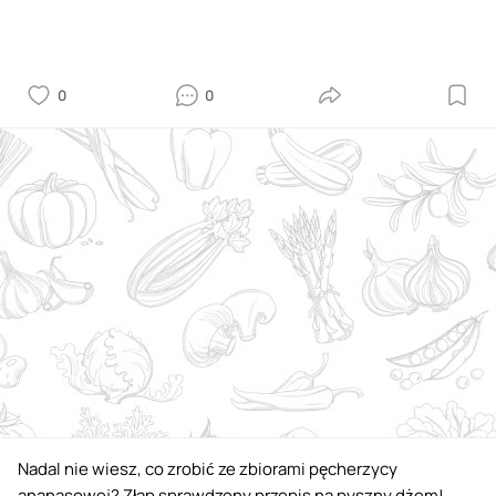
0
0
Nadal nie wiesz, co zrobić ze zbiorami pęcherzycy
ananasowej? Złap sprawdzony przepis na pyszny dżem!