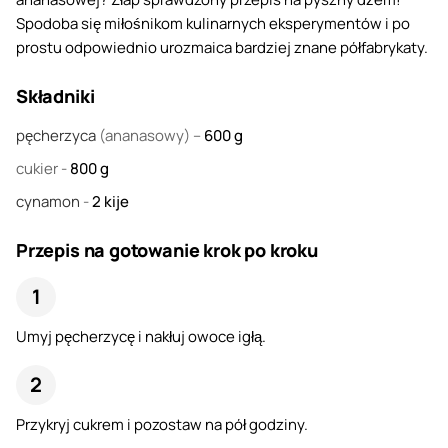
Spodoba się miłośnikom kulinarnych eksperymentów i po
prostu odpowiednio urozmaica bardziej znane półfabrykaty.
Składniki
pęcherzyca
(ananasowy) –
600
g
cukier
-
800
g
cynamon
-
2
kije
Przepis na gotowanie krok po kroku
Umyj pęcherzycę i nakłuj owoce igłą.
Przykryj cukrem i pozostaw na pół godziny.