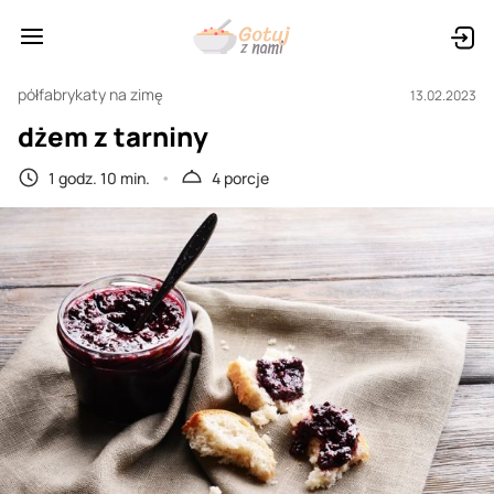
półfabrykaty na zimę
13.02.2023
dżem z tarniny
1 godz. 10 min.
4 porcje