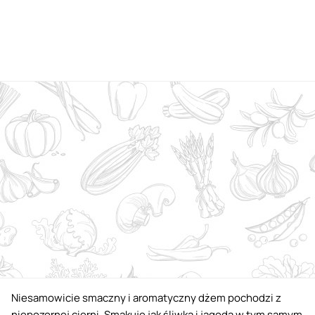
Niesamowicie smaczny i aromatyczny dżem pochodzi z
niepozornej cierni. Smakuje jak śliwka i jagoda w tym samym