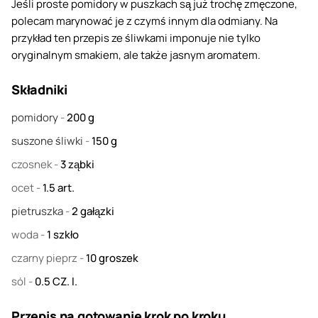
Jeśli proste pomidory w puszkach są już trochę zmęczone,
polecam marynować je z czymś innym dla odmiany. Na
przykład ten przepis ze śliwkami imponuje nie tylko
oryginalnym smakiem, ale także jasnym aromatem.
Składniki
pomidory
-
200
g
suszone śliwki
-
150
g
czosnek
-
3
ząbki
ocet
-
1.5
art.
pietruszka
-
2
gałązki
woda
-
1
szkło
czarny pieprz
-
10
groszek
sól
-
0.5
CZ. l.
Przepis na gotowanie krok po kroku