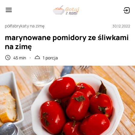
półfabrykaty na zimę
30.12.2022
marynowane pomidory ze śliwkami
na zimę
45 min
1 porcja