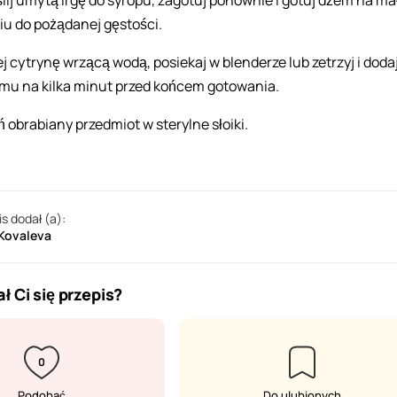
lij umytą irgę do syropu, zagotuj ponownie i gotuj dżem na m
iu do pożądanej gęstości.
ej cytrynę wrzącą wodą, posiekaj w blenderze lub zetrzyj i doda
mu na kilka minut przed końcem gotowania.
ń obrabiany przedmiot w sterylne słoiki.
is dodał (a):
 Kovaleva
ł Ci się przepis?
0
Podobać
Do ulubionych