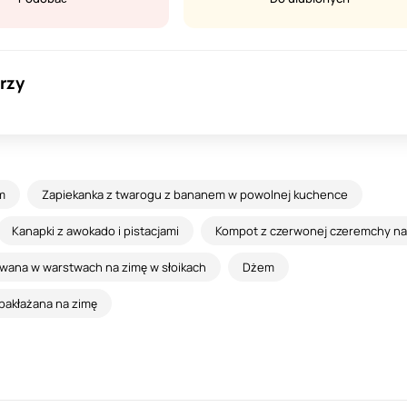
rzy
em
Zapiekanka z twarogu z bananem w powolnej kuchence
Kanapki z awokado i pistacjami
Kompot z czerwonej czeremchy na
wana w warstwach na zimę w słoikach
Dżem
i bakłażana na zimę