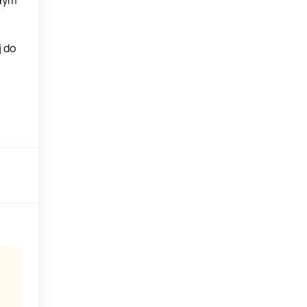
ałym
j do