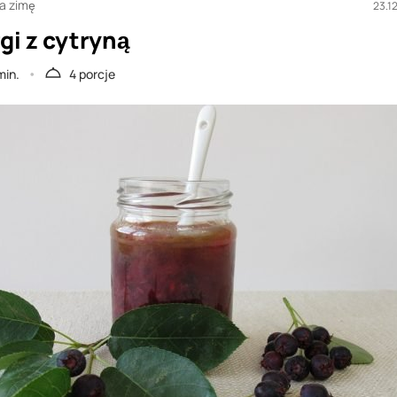
na zimę
23.1
gi z cytryną
min.
4 porcje