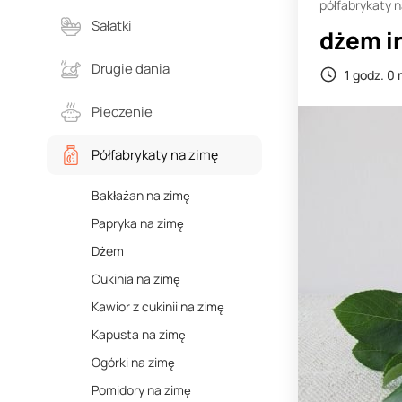
półfabrykaty 
Sałatki
dżem ir
Drugie dania
1 godz. 0 
Pieczenie
Półfabrykaty na zimę
Bakłażan na zimę
Papryka na zimę
Dżem
Cukinia na zimę
Kawior z cukinii na zimę
Kapusta na zimę
Ogórki na zimę
Pomidory na zimę