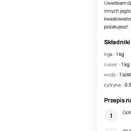
Uwielbiam dż
innych jagód.
kwaskowatośc
pożałujesz!
Składniki
Irga
-
1
kg
cukier
-
1
kg
woda
-
1
szk
cytryna
-
0.
Przepis n
Got