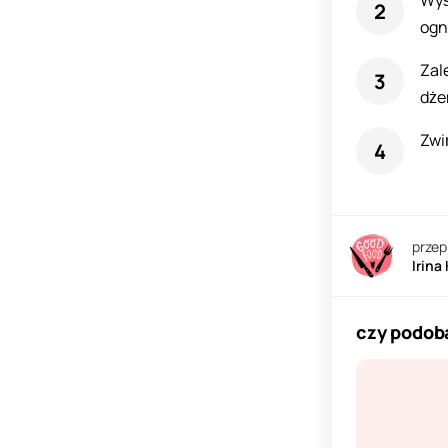
Wyś
ogn
Zal
dże
Zwi
przep
Irina
czy podoba