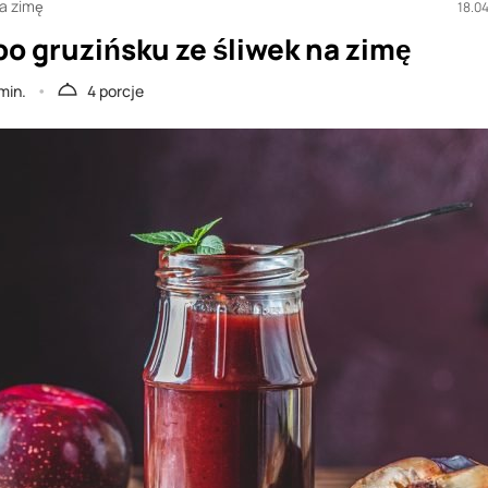
na zimę
18.0
po gruzińsku ze śliwek na zimę
min.
4 porcje