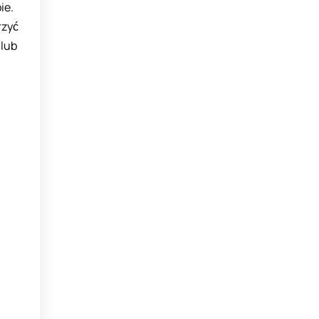
ie.
rzyć
 lub