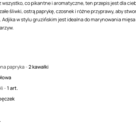
 wszystko, co pikantne i aromatyczne, ten przepis jest dla cieb
załe śliwki, ostrą paprykę, czosnek i różne przyprawy, aby stwo
. Adjika w stylu gruzińskim jest idealna do marynowania mięsa
warzyw.
g
ona papryka
-
2
kawałki
Głowa
li
-
1
art.
pęczek
.