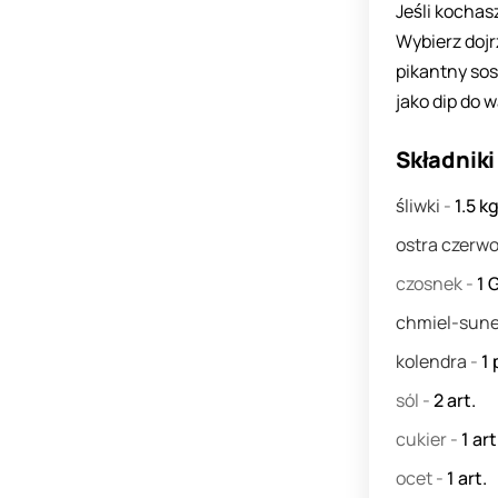
Jeśli kochasz
Wybierz dojr
pikantny sos
jako dip do 
Składniki
śliwki
-
1.5
k
ostra czerw
czosnek
-
1
chmiel-sune
kolendra
-
1
sól
-
2
art.
cukier
-
1
art
ocet
-
1
art.