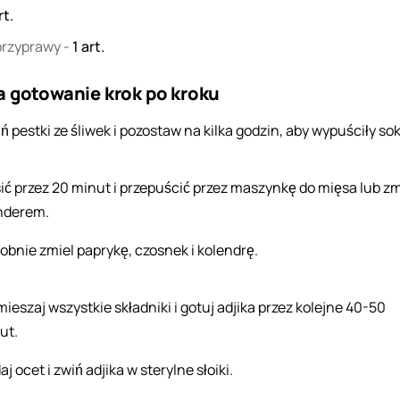
rt.
 przyprawy
-
1
art.
a gotowanie krok po kroku
ń pestki ze śliwek i pozostaw na kilka godzin, aby wypuściły sok
ić przez 20 minut i przepuścić przez maszynkę do mięsa lub zm
nderem.
obnie zmiel paprykę, czosnek i kolendrę.
ieszaj wszystkie składniki i gotuj adjika przez kolejne 40-50
ut.
j ocet i zwiń adjika w sterylne słoiki.