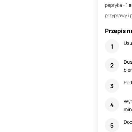
papryka
-
1
a
przyprawy i
Przepis n
Usu
Dus
ble
Pod
Wym
min
Doda