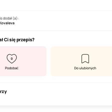
is dodał (a):
 Kovaleva
ł Ci się przepis?
0
Podobać
Do ulubionych
rzy