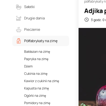
półfabrykaty 
Sałatki
Adjika 
Drugie dania
3 godz. 0 
Pieczenie
Półfabrykaty na zimę
Bakłażan na zimę
Papryka na zimę
Dżem
Cukinia na zimę
Kawior z cukinii na zimę
Kapusta na zimę
Ogórki na zimę
Pomidory na zimę