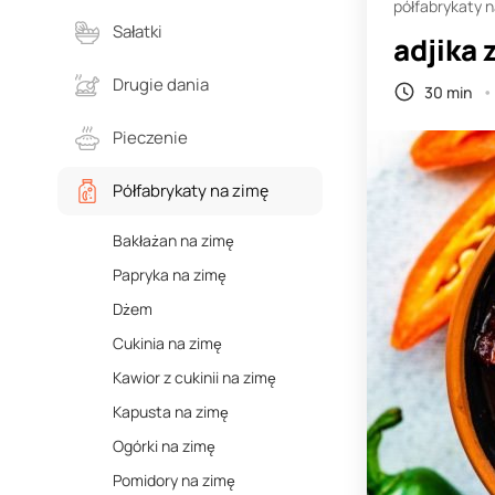
półfabrykaty 
Sałatki
adjika 
Drugie dania
30 min
Pieczenie
Półfabrykaty na zimę
Bakłażan na zimę
Papryka na zimę
Dżem
Cukinia na zimę
Kawior z cukinii na zimę
Kapusta na zimę
Ogórki na zimę
Pomidory na zimę