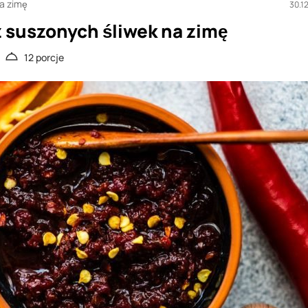
na zimę
30.1
z suszonych śliwek na zimę
12 porcje