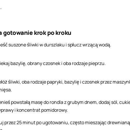
.
a gotowanie krok po kroku
eść suszone śliwki w durszlaku i spłucz wrzącą wodą.
iekaj bazylię, obrany czosnek i oba rodzaje pieprzu.
ełóż śliwki, oba rodzaje papryki, bazylię i czosnek przez maszyn
mięsa.
enieś powstałą masę do rondla z grubym dnem, dodaj sól, cukie
yprawy i koncentrat pomidorowy.
uj przez 25 minut po ugotowaniu, często mieszając drewnianą