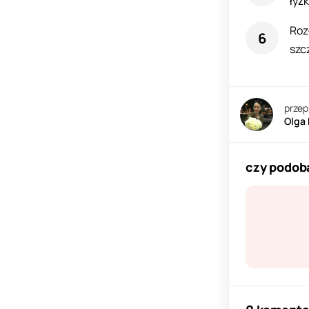
łyżk
Roz
szc
przep
Olga
czy podoba