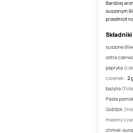
Bardziej aro
suszonym śli
przedmiot na
Składniki
suszone śliw
ostra czerw
papryka
(cz
czosnek
-
2
bazylia
(fiol
Pasta pomi
Goździk
(mie
mielony cza
chmiel-sune