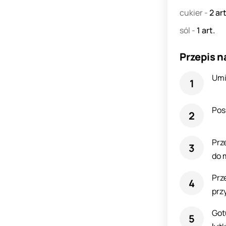
cukier
-
2
art
sól
-
1
art.
Przepis n
Umi
Pos
Prz
do 
Prz
prz
Got