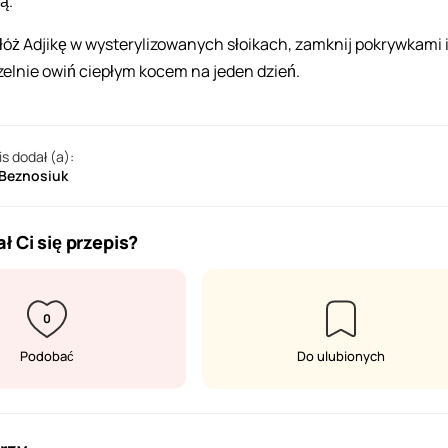
ą.
łóż Adjikę w wysterylizowanych słoikach, zamknij pokrywkami 
zelnie owiń ciepłym kocem na jeden dzień.
is dodał (a):
 Beznosiuk
ł Ci się przepis?
0
Podobać
Do ulubionych