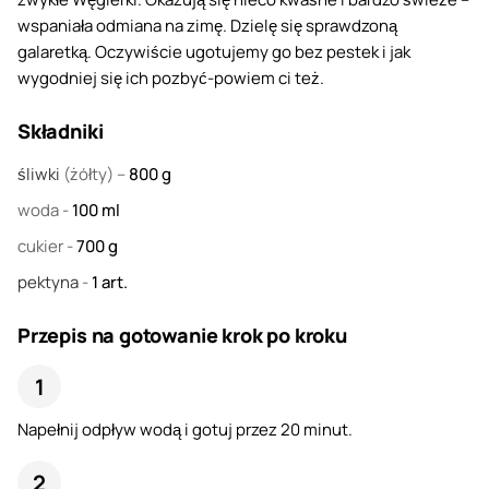
wspaniała odmiana na zimę. Dzielę się sprawdzoną
galaretką. Oczywiście ugotujemy go bez pestek i jak
wygodniej się ich pozbyć-powiem ci też.
Składniki
śliwki
(żółty) –
800
g
woda
-
100
ml
cukier
-
700
g
pektyna
-
1
art.
Przepis na gotowanie krok po kroku
Napełnij odpływ wodą i gotuj przez 20 minut.