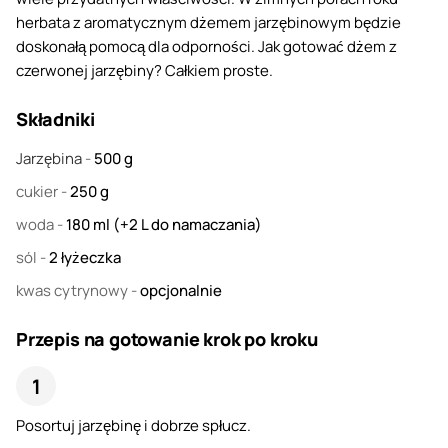
herbata z aromatycznym dżemem jarzębinowym będzie
doskonałą pomocą dla odporności. Jak gotować dżem z
czerwonej jarzębiny? Całkiem proste.
Składniki
Jarzębina
-
500
g
cukier
-
250
g
woda
-
180
ml (+2 L do namaczania)
sól
-
2
łyżeczka
kwas cytrynowy
-
opcjonalnie
Przepis na gotowanie krok po kroku
Posortuj jarzębinę i dobrze spłucz.