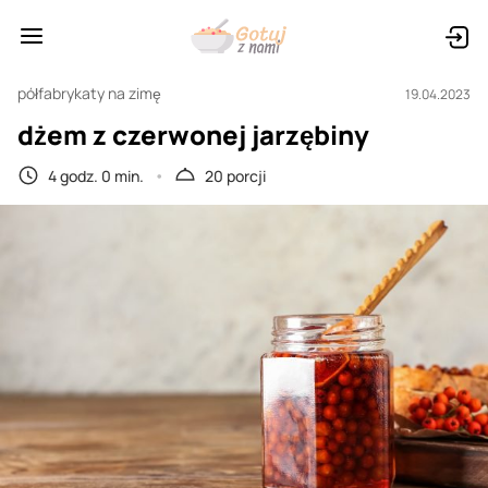
półfabrykaty na zimę
19.04.2023
dżem z czerwonej jarzębiny
4 godz. 0 min.
20 porcji