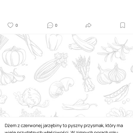
0
0
Dżem z czerwonej jarzębiny to pyszny przysmak, który ma
wiele przydatnych właściwości. W zimnych porach roku