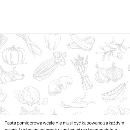
Pasta pomidorowa wcale nie musi być kupowana za każdym
razem. Można go po prostu ugotować raz i samodzielnie