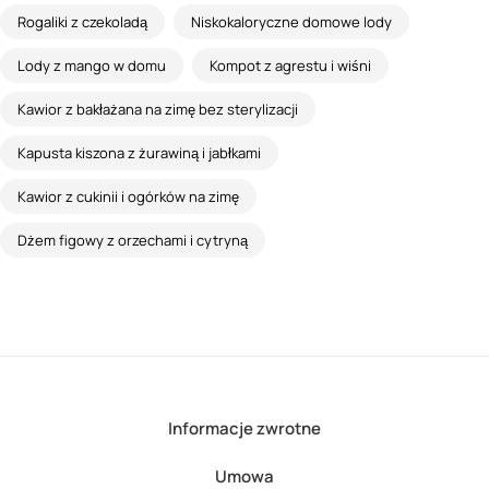
Rogaliki z czekoladą
Niskokaloryczne domowe lody
Lody z mango w domu
Kompot z agrestu i wiśni
Kawior z bakłażana na zimę bez sterylizacji
Kapusta kiszona z żurawiną i jabłkami
Kawior z cukinii i ogórków na zimę
Dżem figowy z orzechami i cytryną
Informacje zwrotne
Umowa