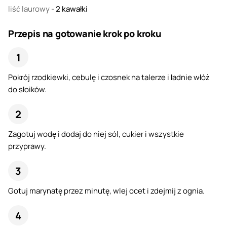
liść laurowy
-
2
kawałki
Przepis na gotowanie krok po kroku
Pokrój rzodkiewki, cebulę i czosnek na talerze i ładnie włóż
do słoików.
Zagotuj wodę i dodaj do niej sól, cukier i wszystkie
przyprawy.
Gotuj marynatę przez minutę, wlej ocet i zdejmij z ognia.