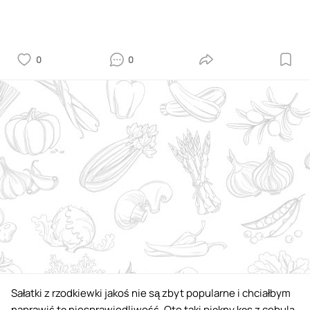
0
0
Sałatki z rzodkiewki jakoś nie są zbyt popularne i chciałbym
naprawić tę niesprawiedliwość. Oto taki piękny kęs z cebulą