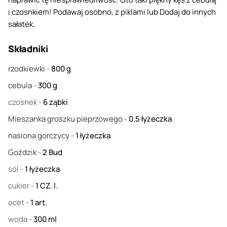
i czosnkiem! Podawaj osobno, z piklami lub Dodaj do innych
sałatek.
Składniki
rzodkiewki
-
800
g
cebula
-
300
g
czosnek
-
6
ząbki
Mieszanka groszku pieprzowego
-
0.5
łyżeczka
nasiona gorczycy
-
1
łyżeczka
Goździk
-
2
Bud
sól
-
1
łyżeczka
cukier
-
1
CZ. l.
ocet
-
1
art.
woda
-
300
ml