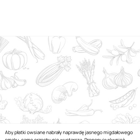
Aby płatki owsiane nabrały naprawdę jasnego migdałowego
smaku, same orzechy nie wystarczą. Proponuję również