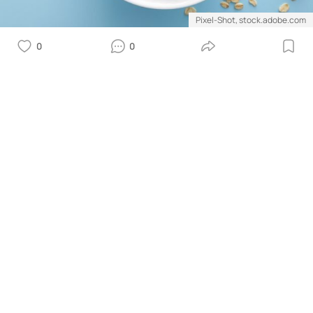
Pixel-Shot, stock.adobe.com
0
0