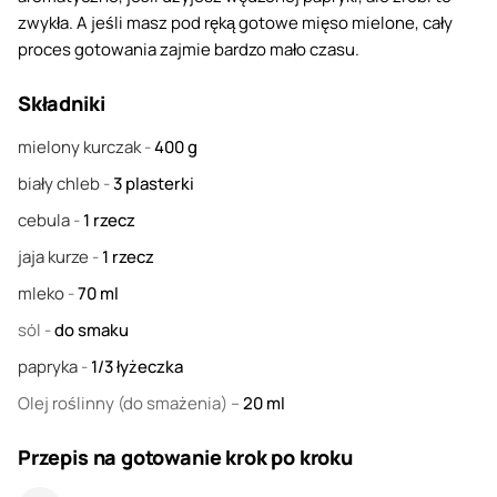
zwykła. A jeśli masz pod ręką gotowe mięso mielone, cały
proces gotowania zajmie bardzo mało czasu.
Składniki
mielony kurczak
-
400
g
biały chleb
-
3
plasterki
cebula
-
1
rzecz
jaja kurze
-
1
rzecz
mleko
-
70
ml
sól
-
do smaku
papryka
-
1/3
łyżeczka
Olej roślinny
(do smażenia) –
20
ml
Przepis na gotowanie krok po kroku