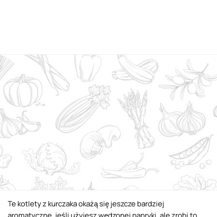
Te kotlety z kurczaka okażą się jeszcze bardziej
aromatyczne, jeśli użyjesz wędzonej papryki, ale zrobi to