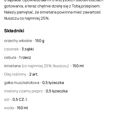
gotowania, a teraz chętnie dzielę się z Tobą przepisem.
Należy pamiętać, że śmietana powinna mieć zawartość
tłuszczu co najmniej 25%.
Składniki
orzechy włoskie
-
150
g
czosnek
-
3
ząbki
cebula
-
1
rzecz
śmietana
(co najmniej 25% tłuszczu) –
150
ml
Olej roślinny
-
2
art.
gałka muszkatołowa
-
0,5
łyżeczka
mielony czarny pieprz
-
0,5
łyżeczka
sól
-
0,5
CZ. l.
woda
-
150
ml