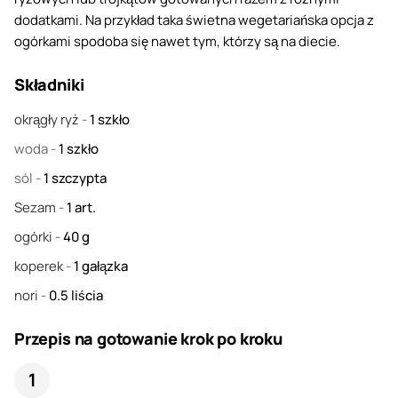
dodatkami. Na przykład taka świetna wegetariańska opcja z
ogórkami spodoba się nawet tym, którzy są na diecie.
Składniki
okrągły ryż
-
1
szkło
woda
-
1
szkło
sól
-
1
szczypta
Sezam
-
1
art.
ogórki
-
40
g
koperek
-
1
gałązka
nori
-
0.5
liścia
Przepis na gotowanie krok po kroku