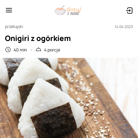
przekąski
14.04.2023
Onigiri z ogórkiem
40 min
4 porcje