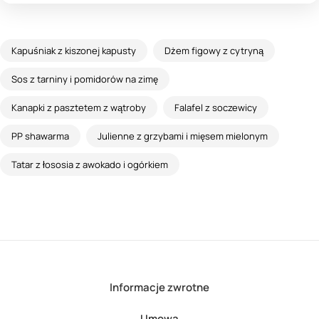
Kapuśniak z kiszonej kapusty
Dżem figowy z cytryną
Sos z tarniny i pomidorów na zimę
Kanapki z pasztetem z wątroby
Falafel z soczewicy
PP shawarma
Julienne z grzybami i mięsem mielonym
Tatar z łososia z awokado i ogórkiem
Informacje zwrotne
Umowa