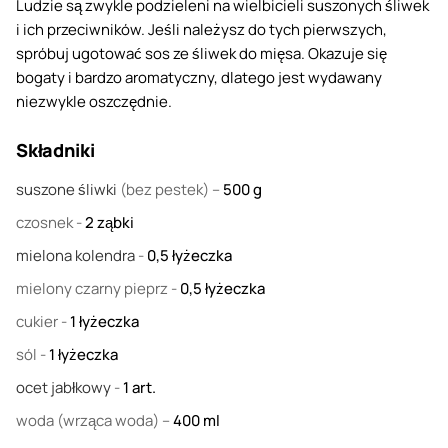
Ludzie są zwykle podzieleni na wielbicieli suszonych śliwek
i ich przeciwników. Jeśli należysz do tych pierwszych,
spróbuj ugotować sos ze śliwek do mięsa. Okazuje się
bogaty i bardzo aromatyczny, dlatego jest wydawany
niezwykle oszczędnie.
Składniki
suszone śliwki
(bez pestek) –
500
g
czosnek
-
2
ząbki
mielona kolendra
-
0,5
łyżeczka
mielony czarny pieprz
-
0,5
łyżeczka
cukier
-
1
łyżeczka
sól
-
1
łyżeczka
ocet jabłkowy
-
1
art.
woda
(wrząca woda) –
400
ml