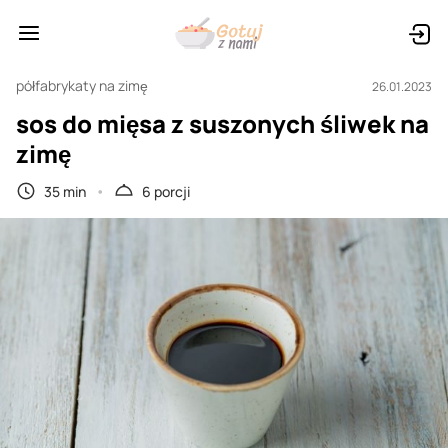
półfabrykaty na zimę
26.01.2023
sos do mięsa z suszonych śliwek na
zimę
35 min
6 porcji