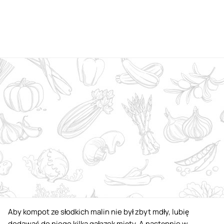
Aby kompot ze słodkich malin nie był zbyt mdły, lubię
dodawać do niego kilka gałązek mięty. A następnie w