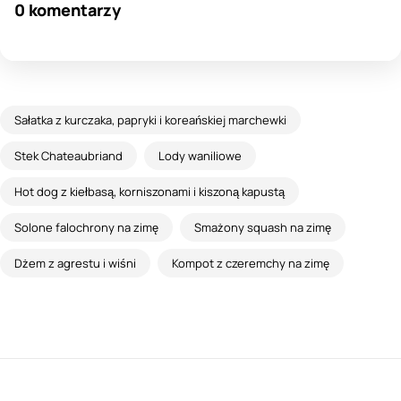
0 komentarzy
Sałatka z kurczaka, papryki i koreańskiej marchewki
Stek Chateaubriand
Lody waniliowe
Hot dog z kiełbasą, korniszonami i kiszoną kapustą
Solone falochrony na zimę
Smażony squash na zimę
Dżem z agrestu i wiśni
Kompot z czeremchy na zimę