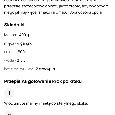
przepisie szczegółowo opiszę, jak to zrobić, aby wydobyć z
niego jak najwięcej smaku i aromatu. Sprawdzona opcja!
Składniki
Malina
-
400
g
mięta
-
4
gałązki
cukier
-
300
g
woda
-
2.5
L
kwas cytrynowy
-
2
szczypta
Przepis na gotowanie krok po kroku
Włóż umyte maliny i miętę do sterylnego słoika.