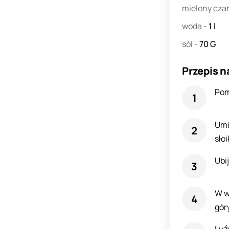
mielony cza
woda
-
1
l
sól
-
70
G
Przepis n
Pomi
Umi
słoi
Ubi
W w
gór