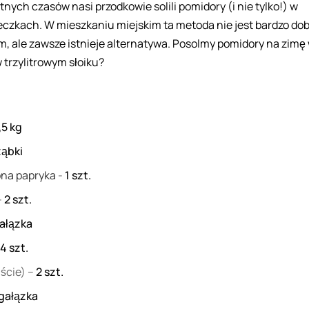
nych czasów nasi przodkowie solili pomidory (i nie tylko!) w
czkach. W mieszkaniu miejskim ta metoda nie jest bardzo do
, ale zawsze istnieje alternatywa. Posolmy pomidory na zimę
 trzylitrowym słoiku?
,5
kg
ząbki
ona papryka
-
1
szt.
-
2
szt.
ałązka
4
szt.
iście) –
2
szt.
gałązka