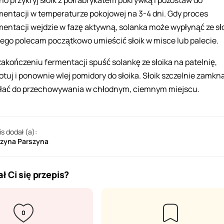
no przykryj słoik z półfabrykatem pokrywką i pozostaw do
mentacji w temperaturze pokojowej na 3-4 dni. Gdy proces
mentacji wejdzie w fazę aktywną, solanka może wypłynąć ze sło
tego polecam początkowo umieścić słoik w misce lub palecie.
zakończeniu fermentacji spuść solankę ze słoika na patelnię,
otuj i ponownie wlej pomidory do słoika. Słoik szczelnie zamkną
łać do przechowywania w chłodnym, ciemnym miejscu.
is dodał (a):
rzyna Parszyna
ł Ci się przepis?
0