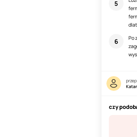
Luź
fer
fer
dla
Po 
zag
wys
przep
Kata
czy podoba