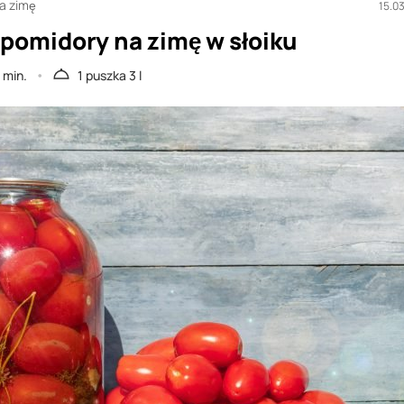
na zimę
15.0
 pomidory na zimę w słoiku
 min.
1 puszka 3 l