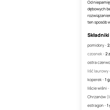
Od niepamięt
dębowych be
rozwiązaniem
ten sposób w
Składniki
pomidory
-
2
czosnek
-
2
ostra czerw
liść laurowy
koperek
-
1
g
liście wiśni
-
Chrzanów
(l
estragon
-
1