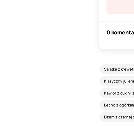
0 komenta
Sałatka z krewetk
Klasyczny julien
Kawior z cukini
Lecho z ogórkam
Dżem z czarnej p