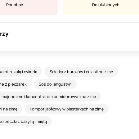
Podobać
Do ulubionych
rzy
ami, rukolą i cykorią
Sałatka z buraków i cukinii na zimę
ne z pieczarek
Sos do langustyn
i z majonezem i koncentratem pomidorowym na zimę
i na zimę
Kompot jabłkowy w plasterkach na zimę
orzeczki z bazylią i miętą