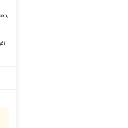
ika,
ć i