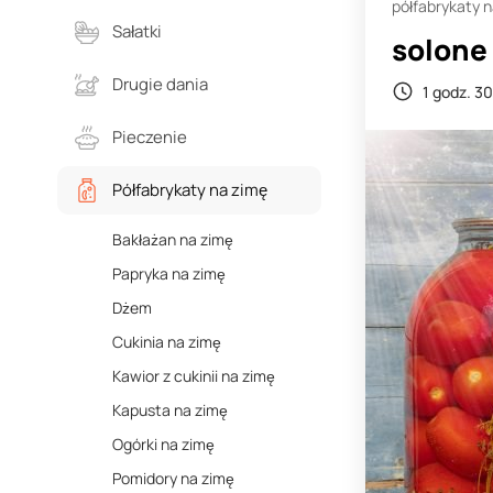
półfabrykaty 
Sałatki
solone
Drugie dania
1 godz. 30
Pieczenie
Półfabrykaty na zimę
Bakłażan na zimę
Papryka na zimę
Dżem
Cukinia na zimę
Kawior z cukinii na zimę
Kapusta na zimę
Ogórki na zimę
Pomidory na zimę