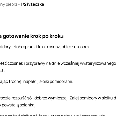
rny pieprz
-
1/2
łyżeczka
a gotowanie krok po kroku
dory i zioła opłucz i lekko osusz, obierz czosnek.
eść czosnek i przyprawy na dnie wcześniej wysterylizowanego
ka.
jając trochę, napełnij słoiki pomidorami.
odzie rozpuść sól, dobrze wymieszaj. Zalej pomidory w słoiku 
y powstałą solanką.