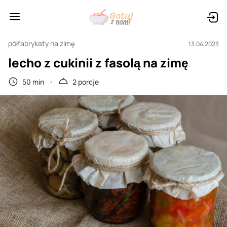
półfabrykaty na zimę
13.04.2023
lecho z cukinii z fasolą na zimę
50 min
2 porcje