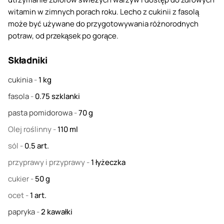
witamin w zimnych porach roku. Lecho z cukinii z fasolą
może być używane do przygotowywania różnorodnych
potraw, od przekąsek po gorące.
Składniki
cukinia
-
1
kg
fasola
-
0.75
szklanki
pasta pomidorowa
-
70
g
Olej roślinny
-
110
ml
sól
-
0.5
art.
przyprawy i przyprawy
-
1
łyżeczka
cukier
-
50
g
ocet
-
1
art.
papryka
-
2
kawałki