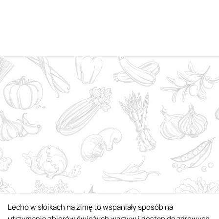
Lecho w słoikach na zimę to wspaniały sposób na
utrzymanie zbiorów świeżych warzyw i dostęp do zdrowych