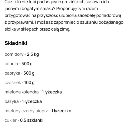
Cóż, kto nie lubi pachnących gruzińskich sosów o ich
jasnym i bogatym smaku? Proponuję tym razem
przygotować na przyszłość ulubioną sacebelę pomidorową
z przyprawami. I możesz zapomnieć o szukaniu pożądanego
słoika w sklepach przez całą zimę.
Składniki
pomidory
-
2.5
kg
cebula
-
500
g
papryka
-
500
g
czosnek
-
100
g
mielona kolendra
-
1
łyżeczka
bazylia
-
1
łyżeczka
mielony czarny pieprz
-
1
łyżeczka
cukier
-
0.5
szklanki