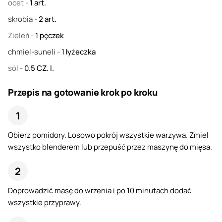
ocet
-
1
art.
skrobia
-
2
art.
Zieleń
-
1
pęczek
chmiel-suneli
-
1
łyżeczka
sól
-
0.5
CZ. l.
Przepis na gotowanie krok po kroku
Obierz pomidory. Losowo pokrój wszystkie warzywa. Zmiel
wszystko blenderem lub przepuść przez maszynę do mięsa.
Doprowadzić masę do wrzenia i po 10 minutach dodać
wszystkie przyprawy.