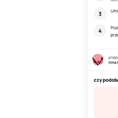
Umi
Poz
prz
przep
Irina
czy podoba