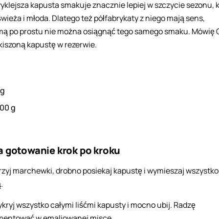
klejsza kapusta smakuje znacznie lepiej w szczycie sezonu, 
 świeża i młoda. Dlatego też półfabrykaty z niego mają sens,
mą po prostu nie można osiągnąć tego samego smaku. Mówię C
kiszoną kapustę w rezerwie.
kg
500
g
a gotowanie krok po kroku
rzyj marchewki, drobno posiekaj kapustę i wymieszaj wszystko
.
ykryj wszystko całymi liśćmi kapusty i mocno ubij. Radzę
mentować w emaliowanej misce.