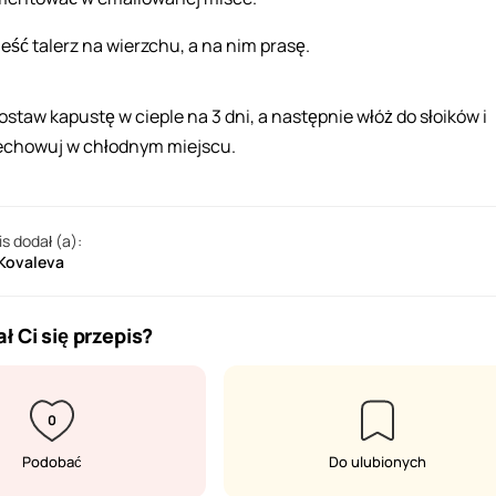
eść talerz na wierzchu, a na nim prasę.
ostaw kapustę w cieple na 3 dni, a następnie włóż do słoików i
echowuj w chłodnym miejscu.
is dodał (a):
 Kovaleva
ł Ci się przepis?
0
Podobać
Do ulubionych