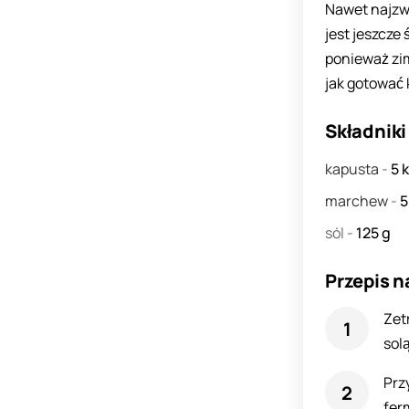
Nawet najzwy
jest jeszcze
ponieważ zi
jak gotować 
Składniki
kapusta
-
5
marchew
-
sól
-
125
g
Przepis n
Zet
solą
Prz
fer