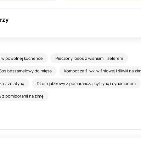
rzy
y w powolnej kuchence
Pieczony łosoś z wiśniami i selerem
Sos beszamelowy do mięsa
Kompot ze śliwki wiśniowej i śliwki na zi
za z żelatyną
Dżem jabłkowy z pomarańczą, cytryną i cynamonem
 z pomidorami na zimę