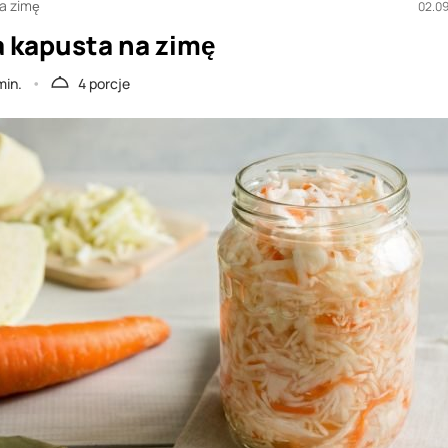
na zimę
02.0
a kapusta na zimę
min.
4 porcje