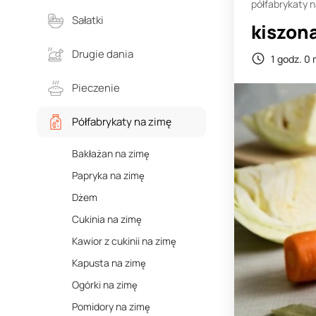
półfabrykaty 
Sałatki
kiszon
Drugie dania
1 godz. 0 
Pieczenie
Półfabrykaty na zimę
Bakłażan na zimę
Papryka na zimę
Dżem
Cukinia na zimę
Kawior z cukinii na zimę
Kapusta na zimę
Ogórki na zimę
Pomidory na zimę