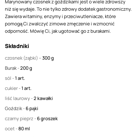
Marynowany czosnek z goździkami jest o wiele zdrowszy
niż się wydaje. To nie tylko zdrowy dodatek gastronomiczny.
Zawiera witaminy, enzymy i przeciwutleniacze, które
pomogą Ci zwalczyć zimowe zmęczenie i wzmocnić
odporność. Mówię Ci, jak ugotować go z burakami.
Składniki
czosnek
(ząbki) –
300
g
Burak
-
200
g
sól
-
1
art.
cukier
-
1
art.
liść laurowy
-
2
kawałki
Goździk
-
6
pąki
czarny pieprz
-
6
groszek
ocet
-
80
ml