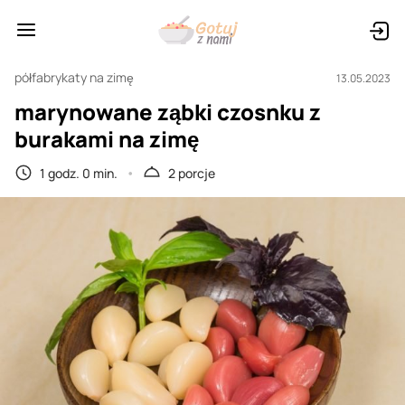
półfabrykaty na zimę
13.05.2023
marynowane ząbki czosnku z
burakami na zimę
1 godz. 0 min.
2 porcje