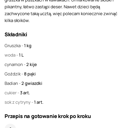
pikantny, łatwo zastąpi deser. Nawet dzieci będą
zachwycone taką ucztą, więc polecam koniecznie zwinąć
kilka słoików.
Składniki
Gruszka
-
1
kg
woda
-
1
L
cynamon
-
2
kije
Goździk
-
8
pąki
Badian
-
2
gwiazdki
cukier
-
3
art.
sok z cytryny
-
1
art.
Przepis na gotowanie krok po kroku