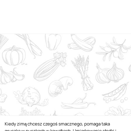
Kiedy zimą chcesz czegoś smacznego, pomaga taka
gruszka w puszkach w kawałkach. Umiarkowanie słodki i