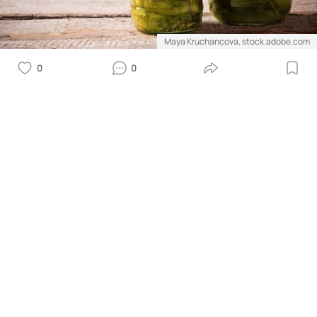
Maya Kruchancova, stock.adobe.com
0
0