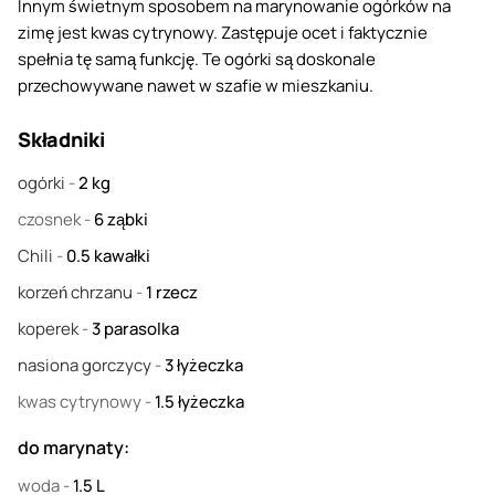
Innym świetnym sposobem na marynowanie ogórków na
zimę jest kwas cytrynowy. Zastępuje ocet i faktycznie
spełnia tę samą funkcję. Te ogórki są doskonale
przechowywane nawet w szafie w mieszkaniu.
Składniki
ogórki
-
2
kg
czosnek
-
6
ząbki
Chili
-
0.5
kawałki
korzeń chrzanu
-
1
rzecz
koperek
-
3
parasolka
nasiona gorczycy
-
3
łyżeczka
kwas cytrynowy
-
1.5
łyżeczka
do marynaty:
woda
-
1.5
L