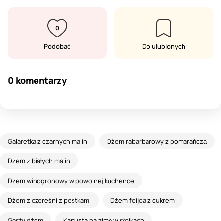
0
Podobać
Do ulubionych
0 komentarzy
Galaretka z czarnych malin
Dżem rabarbarowy z pomarańczą
Dżem z białych malin
Dżem winogronowy w powolnej kuchence
Dżem z czereśni z pestkami
Dżem feijoa z cukrem
Gęsty dżem
Kapusta na zimę w słoikach