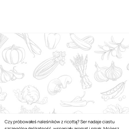
Czy próbowałeś naleśników z ricottą? Ser nadaje ciastu
szczególną delikatność, wspaniały aromat i smak. Możesz