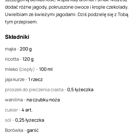
dodać różne jagody, pokruszone owoce i krople czekolady.
Uwielbiam ze świeżymi jagodami. Dziś podzielę się z Tobą
tym przepisem.
Składniki
mąka
-
200
g
ricotta
-
120
g
mleko
(ciepły) –
100
ml
jaja kurze
-
1
rzecz
proszek do pieczenia ciasta
-
0,5
łyżeczka
wanilina
-
na czubku noża
cukier
-
4
art.
sól
-
0,25
łyżeczka
Borówka
-
garść