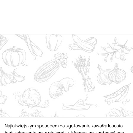
Najłatwiejszym sposobem na ugotowanie kawałka łososia
jest upieczenie go w piekarniku. Możesz go ugotować bez