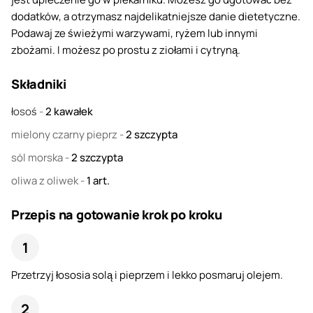
dodatków, a otrzymasz najdelikatniejsze danie dietetyczne.
Podawaj ze świeżymi warzywami, ryżem lub innymi
zbożami. I możesz po prostu z ziołami i cytryną.
Składniki
łosoś
-
2
kawałek
mielony czarny pieprz
-
2
szczypta
sól morska
-
2
szczypta
oliwa z oliwek
-
1
art.
Przepis na gotowanie krok po kroku
Przetrzyj łososia solą i pieprzem i lekko posmaruj olejem.