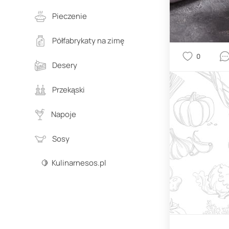
Pieczenie
Półfabrykaty na zimę
0
Desery
Przekąski
Napoje
Sosy
🍋 Kulinarnesos.pl