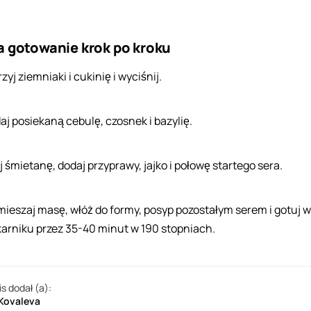
a gotowanie krok po kroku
zyj ziemniaki i cukinię i wyciśnij.
aj posiekaną cebulę, czosnek i bazylię.
j śmietanę, dodaj przyprawy, jajko i połowę startego sera.
ieszaj masę, włóż do formy, posyp pozostałym serem i gotuj w
karniku przez 35-40 minut w 190 stopniach.
is dodał (a):
 Kovaleva