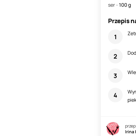
ser
-
100
g
Przepis n
Zetr
Dod
Wle
Wym
pie
przep
Irina