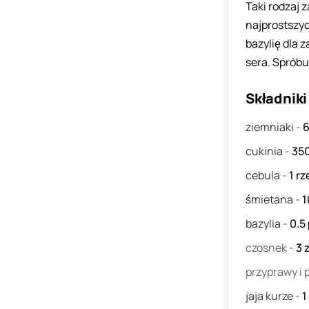
Taki rodzaj 
najprostszy
bazylię dla 
sera. Spróbuj
Składniki
ziemniaki
-
cukinia
-
35
cebula
-
1
rz
śmietana
-
1
bazylia
-
0.5
czosnek
-
3
przyprawy i
jaja kurze
-
1