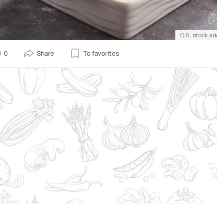
O.B., stock.a
0