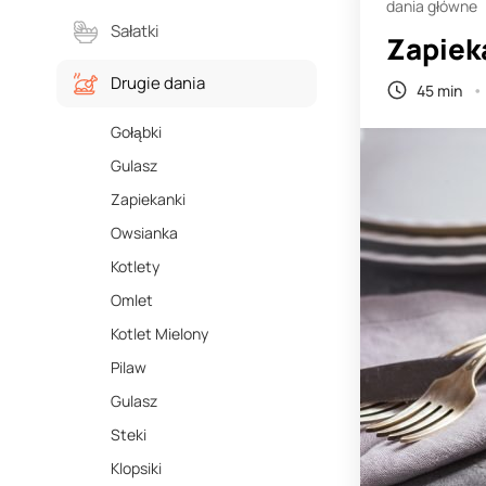
dania główne
Sałatki
Zapieka
Drugie dania
45 min
Gołąbki
Gulasz
Zapiekanki
Owsianka
Kotlety
Omlet
Kotlet Mielony
Pilaw
Gulasz
Steki
Klopsiki