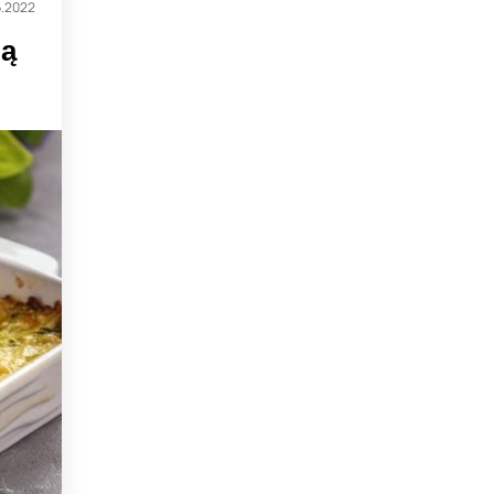
6.2022
ią