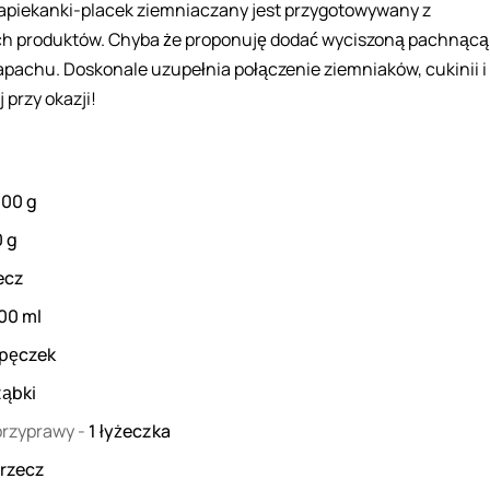
zapiekanki-placek ziemniaczany jest przygotowywany z
ch produktów. Chyba że proponuję dodać wyciszoną pachnącą
zapachu. Doskonale uzupełnia połączenie ziemniaków, cukinii i
 przy okazji!
600
g
0
g
ecz
00
ml
pęczek
ząbki
 przyprawy
-
1
łyżeczka
rzecz