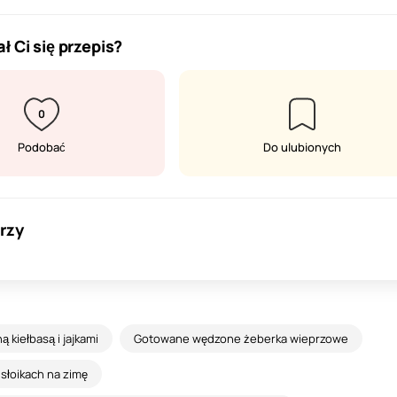
ł Ci się przepis?
0
Podobać
Do ulubionych
rzy
 kiełbasą i jajkami
Gotowane wędzone żeberka wieprzowe
 słoikach na zimę