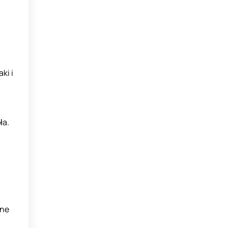
ki i
ła.
jne