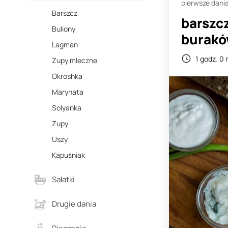
pierwsze dani
Barszcz
barszc
Buliony
burak
Lagman
1 godz. 0 
Zupy mleczne
Okroshka
Marynata
Solyanka
Zupy
Uszy
Kapuśniak
Sałatki
Drugie dania