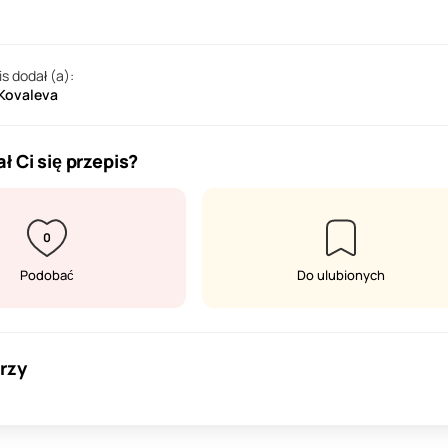
is dodał (a):
 Kovaleva
ł Ci się przepis?
0
Podobać
Do ulubionych
rzy