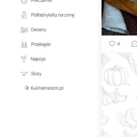
Pieczenie
Półfabrykaty na zimę
Desery
Przekąski
0
Napoje
Sosy
🍋 Kulinarnesos.pl