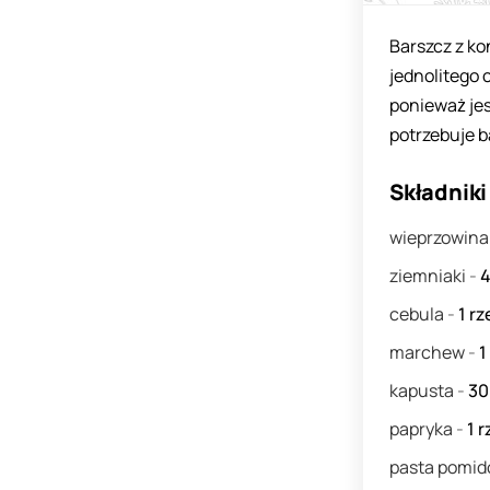
Barszcz z k
jednolitego 
ponieważ jes
potrzebuje b
Składniki
wieprzowin
ziemniaki
-
cebula
-
1
rz
marchew
-
1
kapusta
-
3
papryka
-
1
r
pasta pomi