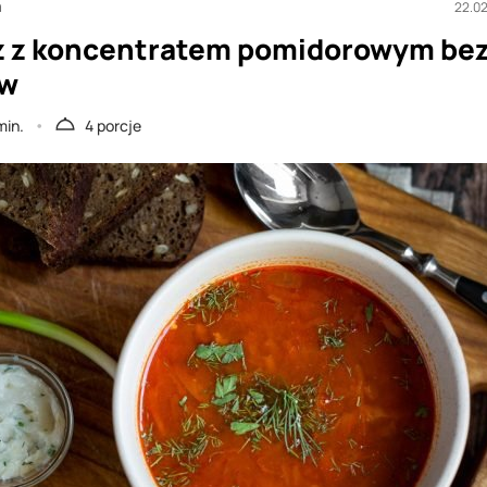
a
22.0
z z koncentratem pomidorowym be
ów
min.
4 porcje