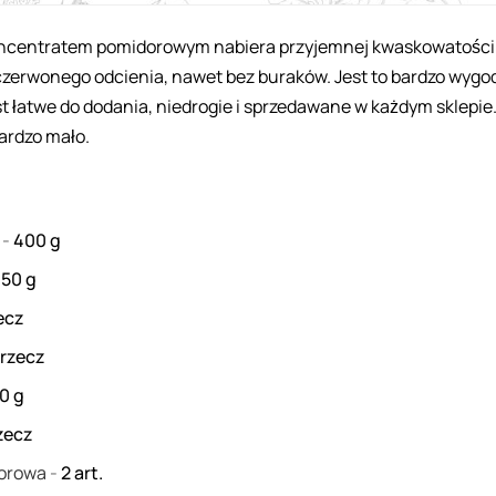
oncentratem pomidorowym nabiera przyjemnej kwaskowatości 
czerwonego odcienia, nawet bez buraków. Jest to bardzo wygo
t łatwe do dodania, niedrogie i sprzedawane w każdym sklepie.
ardzo mało.
a
-
400
g
450
g
ecz
rzecz
00
g
zecz
dorowa
-
2
art.