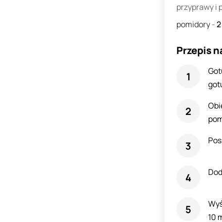
przyprawy i
pomidory
-
Przepis n
Got
got
Obi
pom
Pos
Dod
Wyś
10 