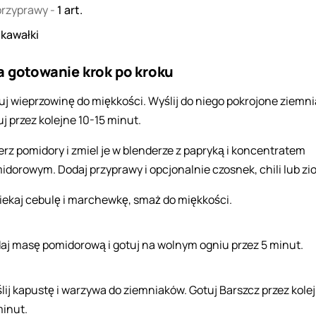
 przyprawy
-
1
art.
2
kawałki
a gotowanie krok po kroku
uj wieprzowinę do miękkości. Wyślij do niego pokrojone ziemnia
uj przez kolejne 10-15 minut.
erz pomidory i zmiel je w blenderze z papryką i koncentratem
idorowym. Dodaj przyprawy i opcjonalnie czosnek, chili lub zio
iekaj cebulę i marchewkę, smaż do miękkości.
aj masę pomidorową i gotuj na wolnym ogniu przez 5 minut.
lij kapustę i warzywa do ziemniaków. Gotuj Barszcz przez kole
minut.