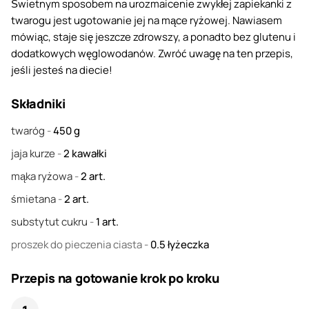
Świetnym sposobem na urozmaicenie zwykłej zapiekanki z
twarogu jest ugotowanie jej na mące ryżowej. Nawiasem
mówiąc, staje się jeszcze zdrowszy, a ponadto bez glutenu i
dodatkowych węglowodanów. Zwróć uwagę na ten przepis,
jeśli jesteś na diecie!
Składniki
twaróg
-
450
g
jaja kurze
-
2
kawałki
mąka ryżowa
-
2
art.
śmietana
-
2
art.
substytut cukru
-
1
art.
proszek do pieczenia ciasta
-
0.5
łyżeczka
Przepis na gotowanie krok po kroku