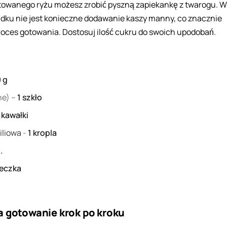
otowanego ryżu możesz zrobić pyszną zapiekankę z twarogu. W
adku nie jest konieczne dodawanie kaszy manny, co znacznie
oces gotowania. Dostosuj ilość cukru do swoich upodobań.
0
g
ne) –
1
szkło
2
kawałki
iliowa
-
1
kropla
.
żeczka
a gotowanie krok po kroku