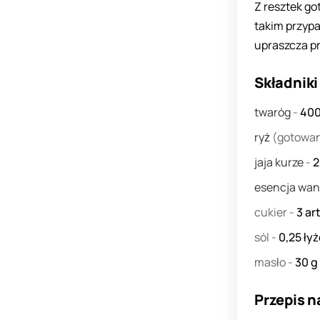
Z resztek g
takim przyp
upraszcza pr
Składniki
twaróg
-
40
ryż
(gotowa
jaja kurze
-
esencja wan
cukier
-
3
art
sól
-
0,25
ły
masło
-
30
g
Przepis n