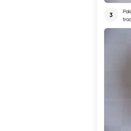
Poł
tro