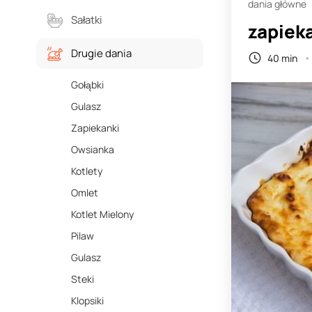
dania główne
Sałatki
zapiek
Drugie dania
40 min
Gołąbki
Gulasz
Zapiekanki
Owsianka
Kotlety
Omlet
Kotlet Mielony
Pilaw
Gulasz
Steki
Klopsiki