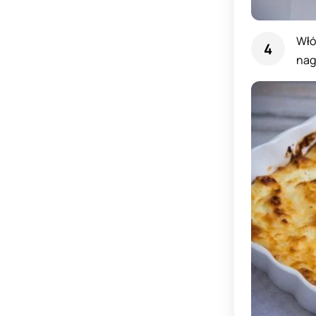
Włó
nag