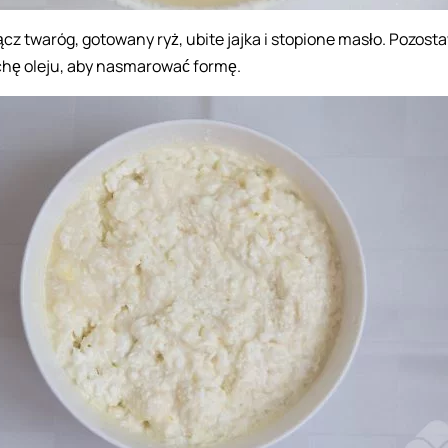
ącz twaróg, gotowany ryż, ubite jajka i stopione masło. Pozost
chę oleju, aby nasmarować formę.