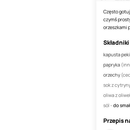
Często gotuj
czymś prosty
orzeszkami p
Składniki
kapusta pek
papryka
(inn
orzechy
(ce
sok z cytryn
oliwa z oliw
sól
-
do sma
Przepis n