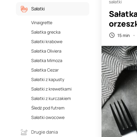
sałatki
Sałatki
Sałatka
orzesz
Vinaigrette
Sałatka grecka
15 min
Sałatki krabowe
Sałatka Oliviera
Sałatka Mimoza
Sałatka Cezar
Sałatki z kapusty
Sałatki z krewetkami
Sałatki z kurczakiem
Śledź pod futrem
Sałatki owocowe
Drugie dania