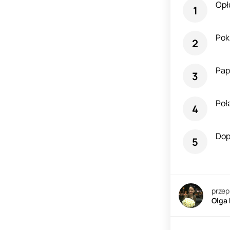
Opł
Pok
Pap
Połą
Dop
przep
Olga