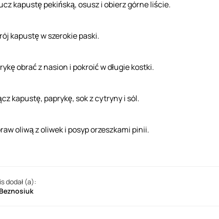
ucz kapustę pekińską, osusz i obierz górne liście.
rój kapustę w szerokie paski.
rykę obrać z nasion i pokroić w długie kostki.
cz kapustę, paprykę, sok z cytryny i sól.
raw oliwą z oliwek i posyp orzeszkami pinii.
is dodał (a):
 Beznosiuk