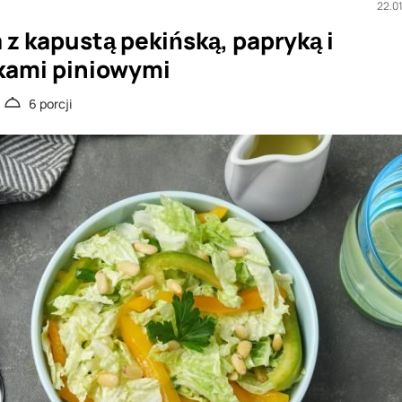
22.0
 z kapustą pekińską, papryką i
kami piniowymi
6 porcji