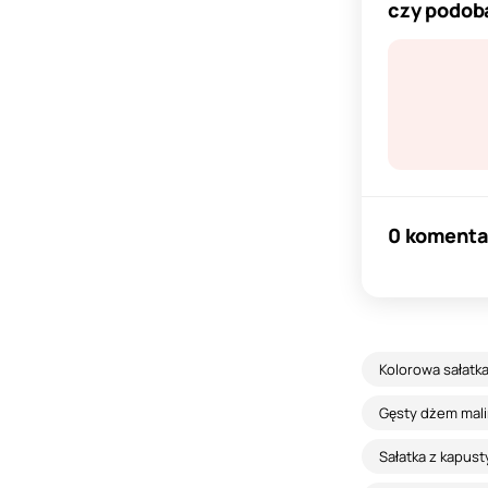
czy podoba
0 komenta
Kolorowa sałatk
Gęsty dżem mali
Sałatka z kapust