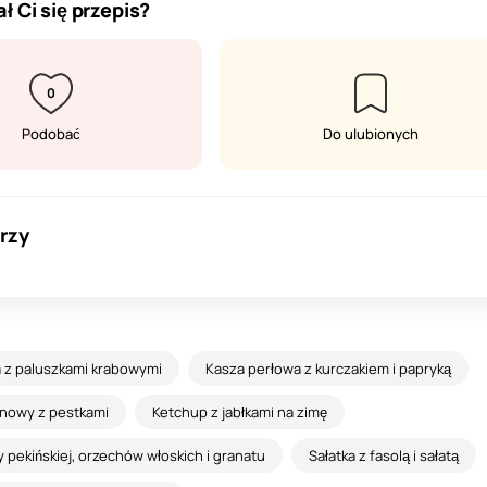
ł Ci się przepis?
0
Podobać
Do ulubionych
rzy
a z paluszkami krabowymi
Kasza perłowa z kurczakiem i papryką
nowy z pestkami
Ketchup z jabłkami na zimę
y pekińskiej, orzechów włoskich i granatu
Sałatka z fasolą i sałatą