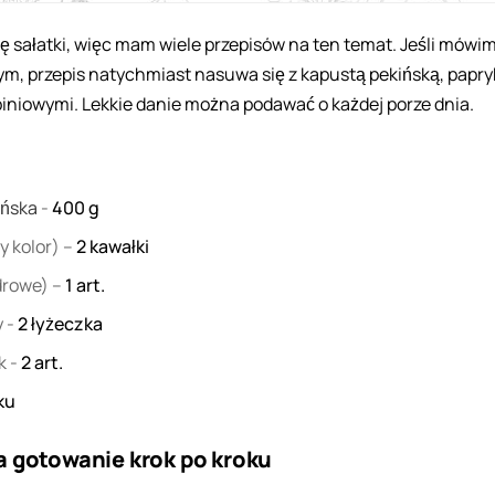
ę sałatki, więc mam wiele przepisów na ten temat. Jeśli mówim
m, przepis natychmiast nasuwa się z kapustą pekińską, papryk
iniowymi. Lekkie danie można podawać o każdej porze dnia.
ińska
-
400
g
y kolor) –
2
kawałki
drowe) –
1
art.
y
-
2
łyżeczka
ek
-
2
art.
ku
a gotowanie krok po kroku