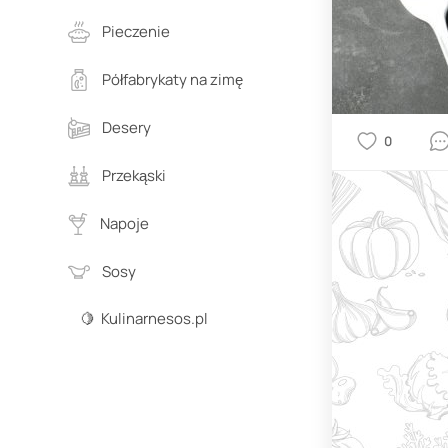
Pieczenie
Półfabrykaty na zimę
Desery
0
Przekąski
Napoje
Sosy
🍋 Kulinarnesos.pl