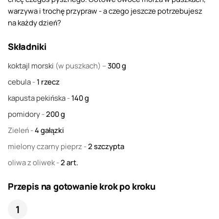
warzywa i trochę przypraw - a czego jeszcze potrzebujesz
na każdy dzień?
Składniki
koktajl morski
(w puszkach) –
300
g
cebula
-
1
rzecz
kapusta pekińska
-
140
g
pomidory
-
200
g
Zieleń
-
4
gałązki
mielony czarny pieprz
-
2
szczypta
oliwa z oliwek
-
2
art.
Przepis na gotowanie krok po kroku