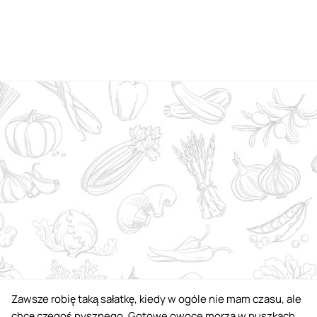
Zawsze robię taką sałatkę, kiedy w ogóle nie mam czasu, ale
chcę czegoś pysznego. Gotowe owoce morza w puszkach,