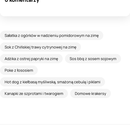
Sałatka z ogórków w nadzieniu pomidorowym na zimę
Sok z Chińskiej trawy cytrynowej na zimę
Adżika z ostrej papryki na zimę
Sos bbq z sosem sojowym
Poke z łososiem
Hot dog z kiełbasą myśliwską, smażoną cebulą i piklami
Kanapki ze szprotami i twarogiem
Domowe krakersy