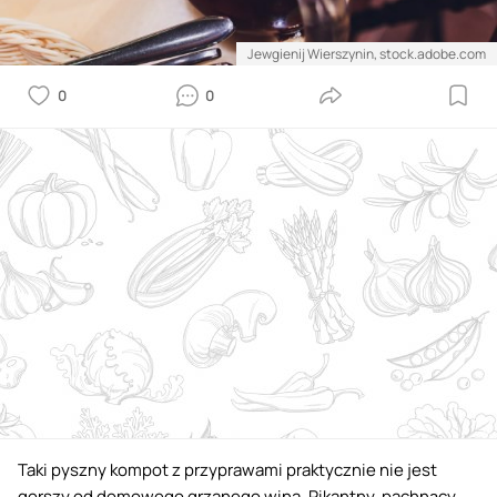
Jewgienij Wierszynin, stock.adobe.com
0
0
Taki pyszny kompot z przyprawami praktycznie nie jest
gorszy od domowego grzanego wina. Pikantny, pachnący,