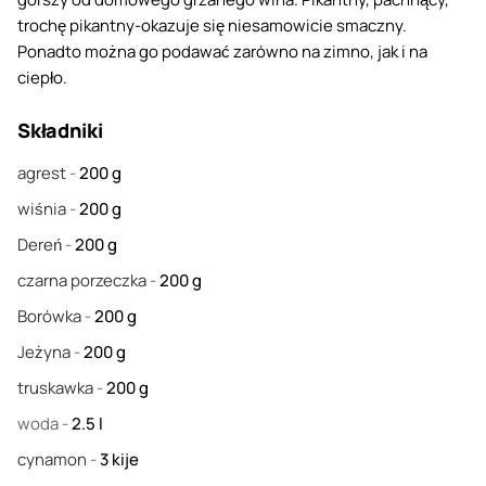
trochę pikantny-okazuje się niesamowicie smaczny.
Ponadto można go podawać zarówno na zimno, jak i na
ciepło.
Składniki
agrest
-
200
g
wiśnia
-
200
g
Dereń
-
200
g
czarna porzeczka
-
200
g
Borówka
-
200
g
Jeżyna
-
200
g
truskawka
-
200
g
woda
-
2.5
l
cynamon
-
3
kije