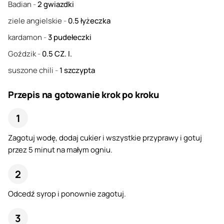
Badian
-
2
gwiazdki
ziele angielskie
-
0.5
łyżeczka
kardamon
-
3
pudełeczki
Goździk
-
0.5
CZ. l.
suszone chili
-
1
szczypta
Przepis na gotowanie krok po kroku
Zagotuj wodę, dodaj cukier i wszystkie przyprawy i gotuj
przez 5 minut na małym ogniu.
Odcedź syrop i ponownie zagotuj.