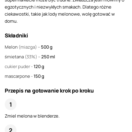
egzotycznych i niezwykłych smakach. Dlatego różne
ciekawostki, takie jak lody melonowe, wolę gotować w
domu.
Składniki
Melon
(miazga) –
500
g
śmietana
(33%) –
250
ml
cukier puder
-
120
g
mascarpone
-
150
g
Przepis na gotowanie krok po kroku
Zmiel melona w blenderze.