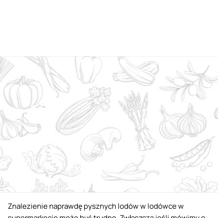
Znalezienie naprawdę pysznych lodów w lodówce w
supermarkecie może być trudne. Zwłaszcza jeśli mówimy o