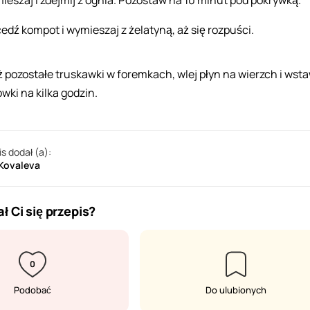
ieszaj i zdejmij z ognia. Pozostaw na 10 minut pod pokrywką.
edź kompot i wymieszaj z żelatyną, aż się rozpuści.
ż pozostałe truskawki w foremkach, wlej płyn na wierzch i wst
ówki na kilka godzin.
is dodał (a):
 Kovaleva
ł Ci się przepis?
0
Podobać
Do ulubionych