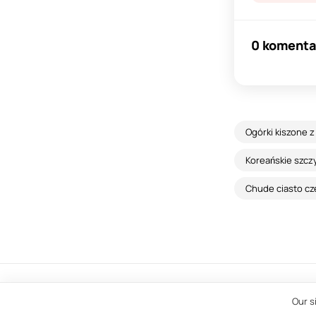
0 komenta
Ogórki kiszone z
Koreańskie szcz
Chude ciasto c
© 2013-2023, Gotujznami.com.pl
Our s