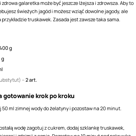
i zdrowa galaretka może być jeszcze lżejsza i zdrowsza. Aby to
zebujesz świeżych jagód i możesz wziąć dowolne jagody, ale
 przykładzie truskawek. Zasada jest zawsze taka sama.
400
g
0
g
l
substytut) –
2
art.
a gotowanie krok po kroku
j 50 ml zimnej wody do żelatyny i pozostaw na 20 minut.
ostałą wodę zagotuj z cukrem, dodaj szklankę truskawek,