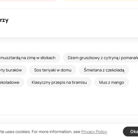
rzy
 musztardą na zimę w słoikach
Dżem gruszkowy z cytryną i pomarań
yty buraków
Sos teriyaki w domu
Śmietana z czekoladą
zekoladowe
Klasyczny przepis na tiramisu
Mus z mango
Informacje zwrotne
Umowa
Pry
Ok
ite uses cookies. For more information, see
Privacy Policy
.