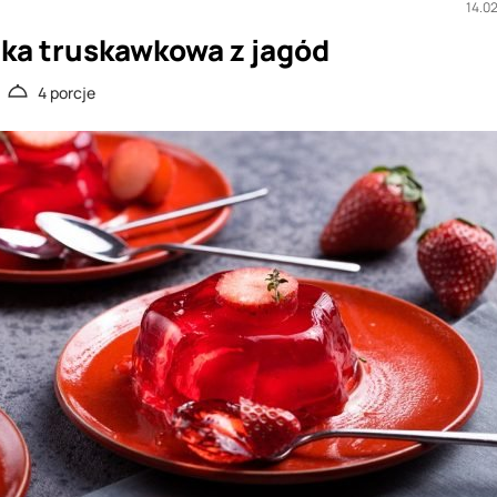
14.0
tka truskawkowa z jagód
4 porcje