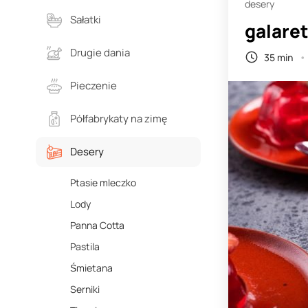
desery
Sałatki
galare
Drugie dania
35 min
Pieczenie
Półfabrykaty na zimę
Desery
Ptasie mleczko
Lody
Panna Cotta
Pastila
Śmietana
Serniki