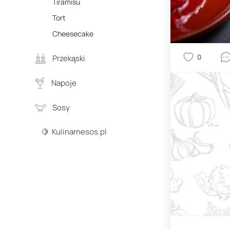
Tiramisu
Tort
Cheesecake
0
Przekąski
Napoje
Sosy
🍋 Kulinarnesos.pl