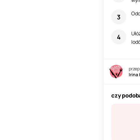
wym
Odc
Ułó
lod
przep
Irina
czy podoba