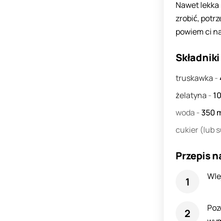
Nawet lekka 
zrobić, potr
powiem ci na
Składniki
truskawka
-
żelatyna
-
1
woda
-
350
m
cukier
(lub 
Przepis n
Wle
Poz