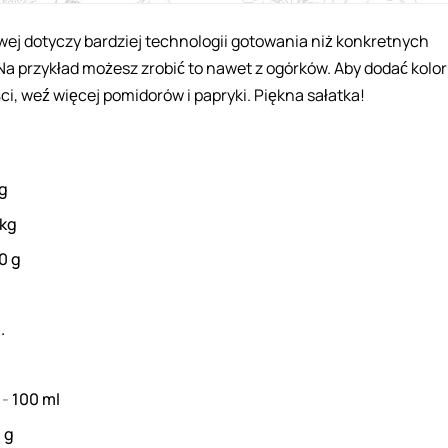
wej dotyczy bardziej technologii gotowania niż konkretnych
Na przykład możesz zrobić to nawet z ogórków. Aby dodać kolor
i, weź więcej pomidorów i papryki. Piękna sałatka!
g
kg
00
g
.
y
-
100
ml
0
g