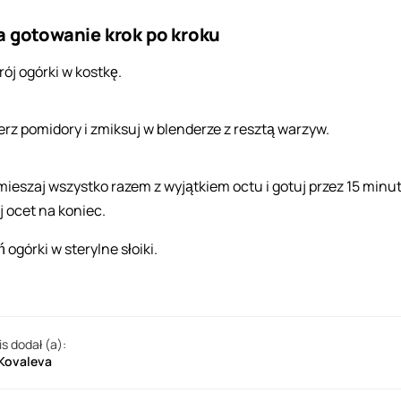
a gotowanie krok po kroku
rój ogórki w kostkę.
erz pomidory i zmiksuj w blenderze z resztą warzyw.
ieszaj wszystko razem z wyjątkiem octu i gotuj przez 15 minut
j ocet na koniec.
 ogórki w sterylne słoiki.
is dodał (a):
 Kovaleva