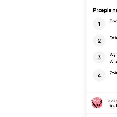
Przepis n
Pok
Obi
Wym
Wle
Zwiń
przep
Irina