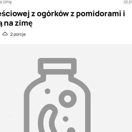
na zimę
03.0
eściowej z ogórków z pomidorami i
ą na zimę
2 porcje