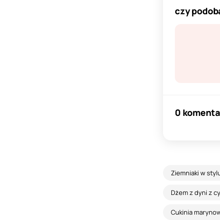
czy podoba
0 komenta
Ziemniaki w styl
Dżem z dyni z c
Cukinia marynowa