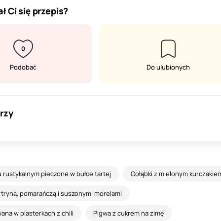
ł Ci się przepis?
0
Podobać
Do ulubionych
rzy
u rustykalnym pieczone w bułce tartej
Gołąbki z mielonym kurczakie
ytryną, pomarańczą i suszonymi morelami
na w plasterkach z chili
Pigwa z cukrem na zimę