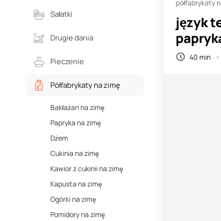
półfabrykaty 
Sałatki
język t
papryk
Drugie dania
40 min
Pieczenie
Półfabrykaty na zimę
Bakłażan na zimę
Papryka na zimę
Dżem
Cukinia na zimę
Kawior z cukinii na zimę
Kapusta na zimę
Ogórki na zimę
Pomidory na zimę