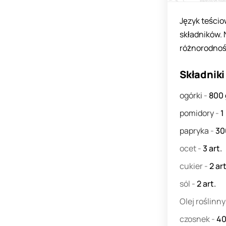
Język teścio
składników. 
różnorodnośc
Składniki
ogórki
-
800
pomidory
-
1
papryka
-
3
ocet
-
3
art.
cukier
-
2
art
sól
-
2
art.
Olej roślinn
czosnek
-
4