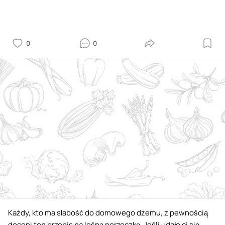
0
0
Każdy, kto ma słabość do domowego dżemu, z pewnością
doceni ten przepis na leśną porzeczkę. Jeśli udało ci się