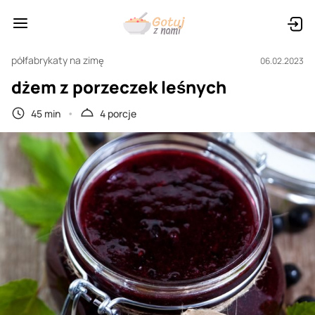
półfabrykaty na zimę
06.02.2023
dżem z porzeczek leśnych
45 min
4 porcje