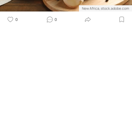
New Africa, stock.adobe.com
0
0