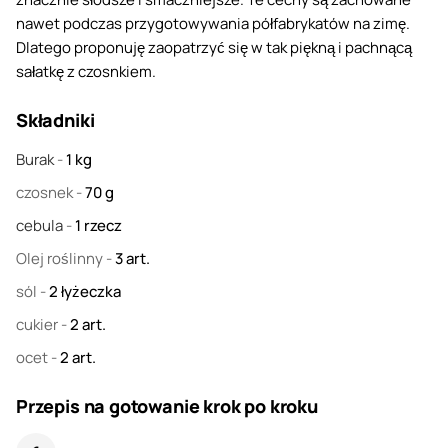
nawet podczas przygotowywania półfabrykatów na zimę.
Dlatego proponuję zaopatrzyć się w tak piękną i pachnącą
sałatkę z czosnkiem.
Składniki
Burak
-
1
kg
czosnek
-
70
g
cebula
-
1
rzecz
Olej roślinny
-
3
art.
sól
-
2
łyżeczka
cukier
-
2
art.
ocet
-
2
art.
Przepis na gotowanie krok po kroku