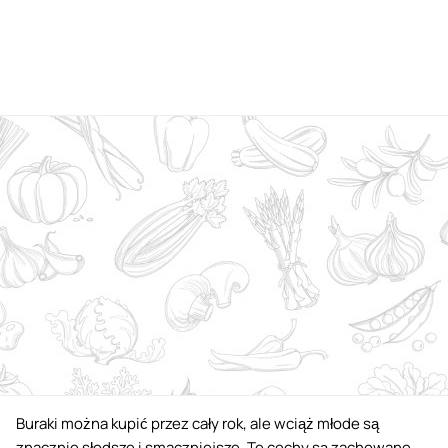
Buraki można kupić przez cały rok, ale wciąż młode są
znacznie słodsze i smaczniejsze. Te cechy są zachowane