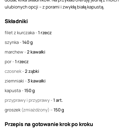
ulubionych opcji – z porami i zwykłą białą kapustą.
Składniki
filet z kurczaka
-
1
rzecz
szynka
-
140
g
marchew
-
2
kawałki
por
-
1
rzecz
czosnek
-
2
ząbki
ziemniaki
-
3
kawałki
kapusta
-
150
g
przyprawy i przyprawy
-
1
art.
groszek
(zmiażdżony) –
150
g
Przepis na gotowanie krok po kroku