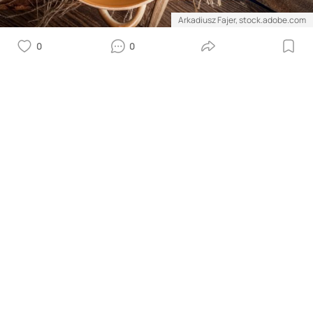
Arkadiusz Fajer, stock.adobe.com
0
0