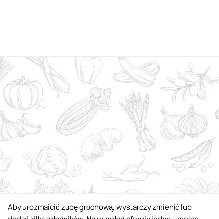
Aby urozmaicić zupę grochową, wystarczy zmienić lub
dodać kilka składników. Na przykład oferuję jedną z moich