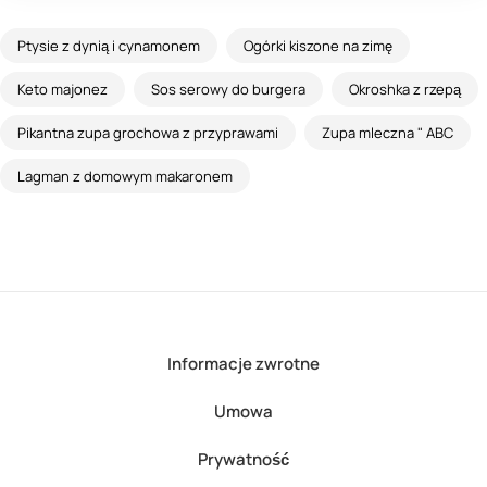
Ptysie z dynią i cynamonem
Ogórki kiszone na zimę
Keto majonez
Sos serowy do burgera
Okroshka z rzepą
Pikantna zupa grochowa z przyprawami
Zupa mleczna " ABC
Lagman z domowym makaronem
Informacje zwrotne
Umowa
Prywatność