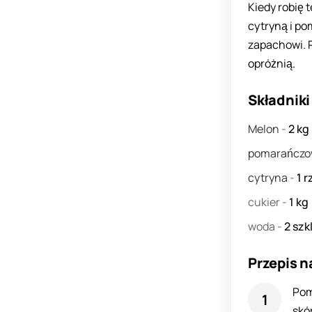
Kiedy robię 
cytryną i po
zapachowi. R
opróżnią.
Składniki
Melon
-
2
kg
pomarańcz
cytryna
-
1
r
cukier
-
1
kg
woda
-
2
szk
Przepis n
Pom
skó