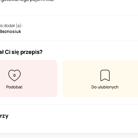
is dodał (a):
 Beznosiuk
ł Ci się przepis?
0
Podobać
Do ulubionych
rzy