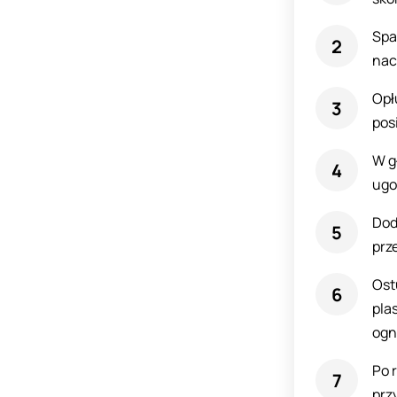
Spa
nac
Opł
pos
W g
ugo
Dod
prz
Ost
plas
ogn
Po 
prz