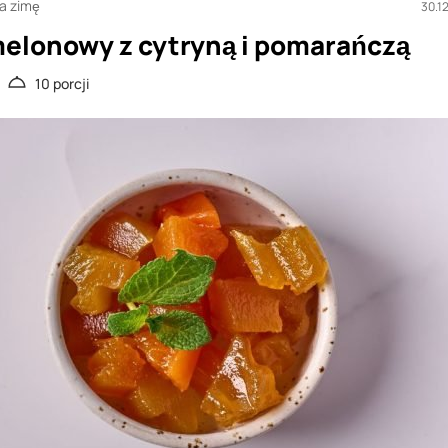
na zimę
30.1
elonowy z cytryną i pomarańczą
10 porcji