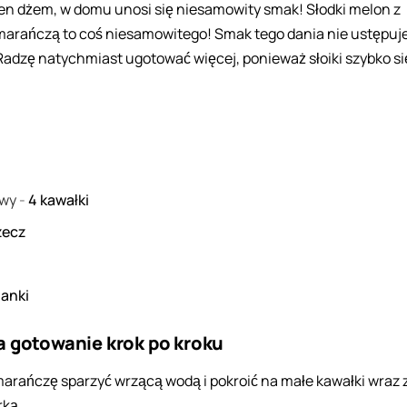
ten dżem, w domu unosi się niesamowity smak! Słodki melon z
marańczą to coś niesamowitego! Smak tego dania nie ustępuj
adzę natychmiast ugotować więcej, ponieważ słoiki szybko si
owy
-
4
kawałki
zecz
lanki
a gotowanie krok po kroku
arańczę sparzyć wrzącą wodą i pokroić na małe kawałki wraz 
rką.