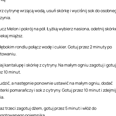
rz cytrynę wrzącą wodą, usuń skórkę i wyciśnij sok do osobne
zynia.
ucz Melon i pokrój na pół. Łyżką wybierz nasiona, odetnij skórkę
iekaj miąższ.
łębokim rondlu połącz wodę i cukier. Gotuj przez 2 minuty po
towaniu.
aj kantalupę i skórkę z cytryny. Na małym ogniu zagotuj i gotuj
ez 10 minut.
udzić, a następnie ponownie ustawić na małym ogniu, dodać
terki pomarańczy i sok z cytryny. Gotuj przez 10 minut i zdejmij
ia.
raz trzeci zagotuj dżem, gotuj przez 5 minut i włóż do
ygotowanego pojemnika.