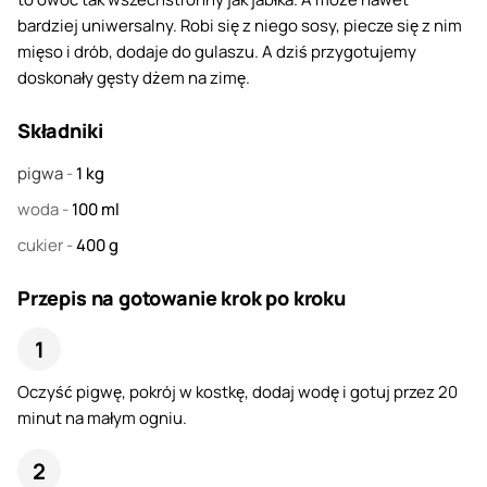
bardziej uniwersalny. Robi się z niego sosy, piecze się z nim
mięso i drób, dodaje do gulaszu. A dziś przygotujemy
doskonały gęsty dżem na zimę.
Składniki
pigwa
-
1
kg
woda
-
100
ml
cukier
-
400
g
Przepis na gotowanie krok po kroku
Oczyść pigwę, pokrój w kostkę, dodaj wodę i gotuj przez 20
minut na małym ogniu.