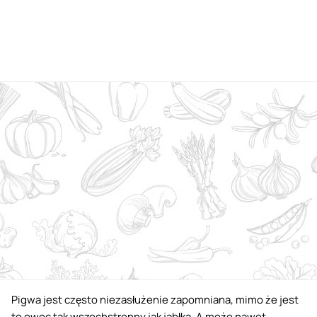
Pigwa jest często niezasłużenie zapomniana, mimo że jest
to owoc tak wszechstronny jak jabłka. A może nawet