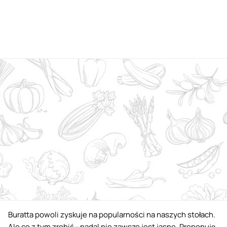
Buratta powoli zyskuje na popularności na naszych stołach.
Ale co z tym zrobić - nadal nie zawsze jest jasne. Proponuję