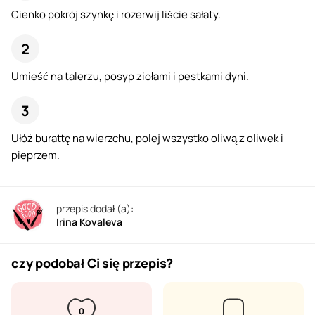
Cienko pokrój szynkę i rozerwij liście sałaty.
Umieść na talerzu, posyp ziołami i pestkami dyni.
Ułóż burattę na wierzchu, polej wszystko oliwą z oliwek i
pieprzem.
przepis dodał (a):
Irina Kovaleva
czy podobał Ci się przepis?
0