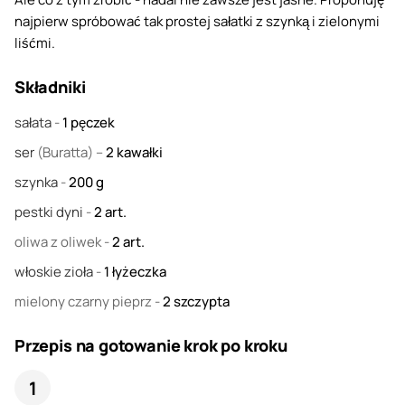
najpierw spróbować tak prostej sałatki z szynką i zielonymi
liśćmi.
Składniki
sałata
-
1
pęczek
ser
(Buratta) –
2
kawałki
szynka
-
200
g
pestki dyni
-
2
art.
oliwa z oliwek
-
2
art.
włoskie zioła
-
1
łyżeczka
mielony czarny pieprz
-
2
szczypta
Przepis na gotowanie krok po kroku