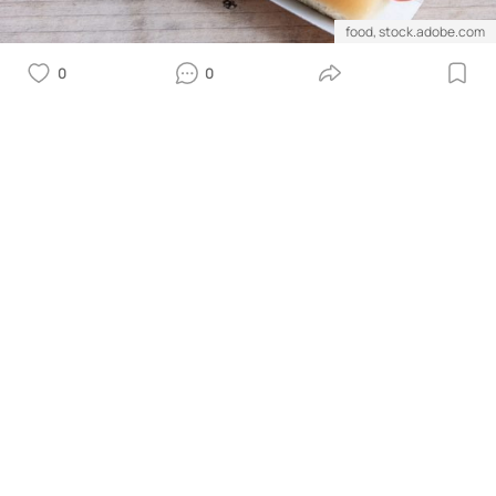
food, stock.adobe.com
0
0