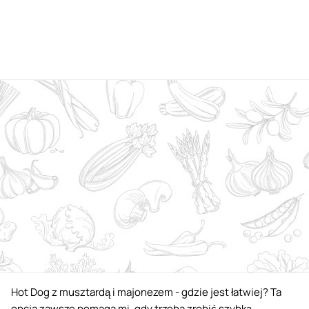
Hot Dog z musztardą i majonezem - gdzie jest łatwiej? Ta
opcja zawsze pomaga mi, gdy trzeba zrobić szybką