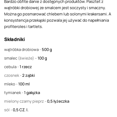
Bardzo obfite danie z dostępnych produktów. Pasztet z
wątróbki drobiowej ze smalcem jest soczysty i smaczny.
Można go posmarować chlebem lub solonymi krakersami. A
konsystencja przekąski pozwala jej używać do napełniania
profiteroles i tartlets.
Składniki
wątróbka drobiowa
-
500
g
smalec
(świeże) –
100
g
cebula
-
1
rzecz
czosnek
-
2
ząbki
mleko
-
100
ml
tymianek
-
1
gałązka
mielony czarny pieprz
-
0,5
łyżeczka
sól
-
0,5
CZ. l.