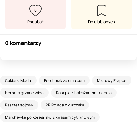
0
Podobać
Do ulubionych
0 komentarzy
Cukierki Mochi
Forshmak ze smalcem
Miętowy Frappe
Herbata grzane wino
Kanapki z bakłażanem i cebulą
Pasztet sojowy
PP Rolada z kurczaka
Marchewka po koreańsku z kwasem cytrynowym