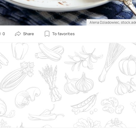
Alena Dziadowiec, stock.a
0