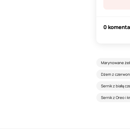
0 komenta
Marynowane żeb
Dżem z czerwone
Sernik z białą c
Sernik z Oreo i 