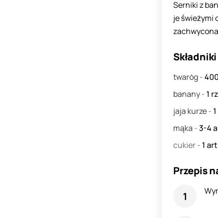
Serniki z ba
je świeżymi 
zachwycona.
Składniki
twaróg
-
40
banany
-
1
r
jaja kurze
-
1
mąka
-
3-4
a
cukier
-
1
art
Przepis n
Wym