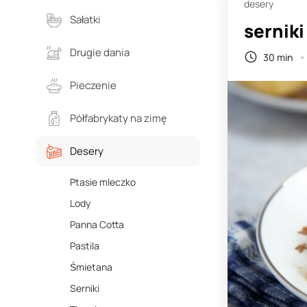
desery
Sałatki
sernik
Drugie dania
30 min
Pieczenie
Półfabrykaty na zimę
Desery
Ptasie mleczko
Lody
Panna Cotta
Pastila
Śmietana
Serniki