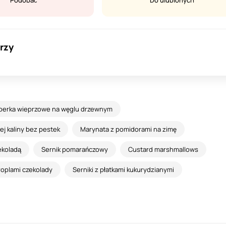
Podobać
Do ulubionych
rzy
erka wieprzowe na węglu drzewnym
j kaliny bez pestek
Marynata z pomidorami na zimę
zekoladą
Sernik pomarańczowy
Custard marshmallows
kroplami czekolady
Serniki z płatkami kukurydzianymi