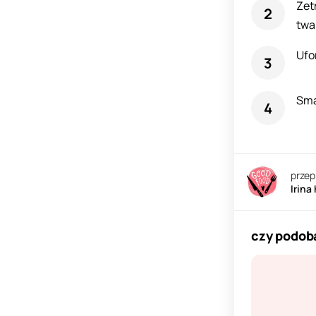
Zet
twa
Ufor
Sma
przep
Irina
czy podoba