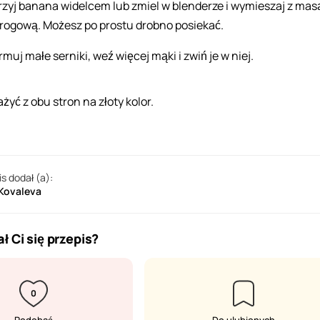
rzyj banana widelcem lub zmiel w blenderze i wymieszaj z mas
rogową. Możesz po prostu drobno posiekać.
muj małe serniki, weź więcej mąki i zwiń je w niej.
żyć z obu stron na złoty kolor.
is dodał (a):
 Kovaleva
ł Ci się przepis?
0