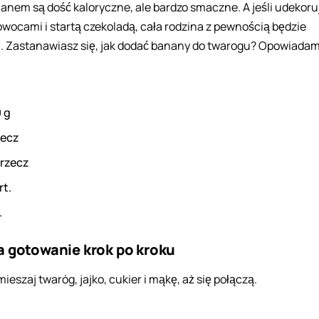
nanem są dość kaloryczne, ale bardzo smaczne. A jeśli udekoru
owocami i startą czekoladą, cała rodzina z pewnością będzie
 Zastanawiasz się, jak dodać banany do twarogu? Opowiadam
0
g
zecz
rzecz
rt.
.
a gotowanie krok po kroku
ieszaj twaróg, jajko, cukier i mąkę, aż się połączą.