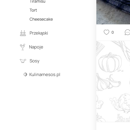
Tiramisu
Tort
Cheesecake
0
Przekąski
Napoje
Sosy
🍋 Kulinarnesos.pl