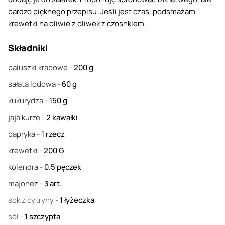
bardzo pięknego przepisu. Jeśli jest czas, podsmażam
krewetki na oliwie z oliwek z czosnkiem.
Składniki
paluszki krabowe
-
200
g
sałata lodowa
-
60
g
kukurydza
-
150
g
jaja kurze
-
2
kawałki
papryka
-
1
rzecz
krewetki
-
200
G
kolendra
-
0.5
pęczek
majonez
-
3
art.
sok z cytryny
-
1
łyżeczka
sól
-
1
szczypta