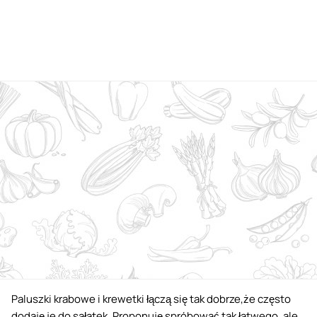
Paluszki krabowe i krewetki łączą się tak dobrze,że często
dodaję je do sałatek. Proponuję spróbować tak łatwego, ale